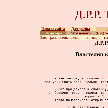
Д.Р.Р
Начало сайта
Для учёбы
Об авторе
Что нового
(Бес)т
Здесь размещены
электронные вариант
Д.Р.
Властелин к
     - Уже завтра, -  сказал  Гор
заснули. Спать здесь нельзя, спат
и
     - Вот прицепился к словечку,
- Он бережно  отвел  волосы  со  
проговорил: - Про
     Фродо пошевелился, открыл гл
     - Не рано будишь, а, 