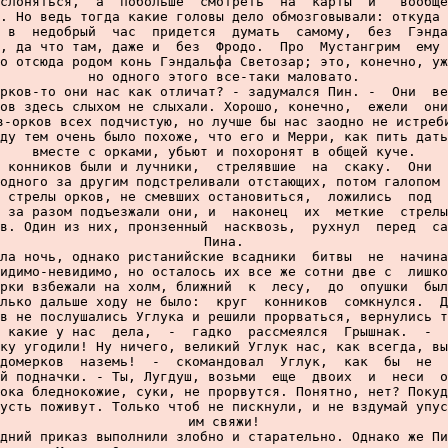
слоняться,  а  побольше  смотреть  на  карты  и   вообще
. Но ведь тогда какие головы дело обмозговывали: откуда 
 в  недобрый  час  придется  думать  самому,  без  Гэнда
, да что там, даже и  без  Фродо.  Про  Мустангрим  ему 
о отсюда родом конь Гэндальфа Светозар; это, конечно, уж
но одного этого все-таки маловато.

рков-то они нас как отличат? - задумался Пин. -  Они  ве
ов здесь слыхом не слыхали. Хорошо, конечно,  ежели  они
в-орков всех подчистую, но лучше бы нас заодно не истреби
ду тем очень было похоже, что его и Мерри, как пить дать
вместе с орками, убьют и похоронят в общей куче.

 конников были и лучники,  стрелявшие  на  скаку.  Они  
одного за другим подстреливали отстающих, потом галопом 
 стрелы орков, не смевших остановиться,  ложились  под  
 за разом подъезжали они, и  наконец  их  меткие  стрелы
в. Один из них, пронзенный  насквозь,  рухнул  перед  са
Пина.

ла ночь, однако ристанийские всадники  битвы  не  начина
идимо-невидимо, но осталось их все же сотни две с  лишко
рки взбежали на холм, ближний  к  лесу,  до  опушки  был
лько дальше ходу не было:  круг  конников  сомкнулся.  Д
в не послушались Углука и решили прорваться, вернулись т
 какие у нас  дела,  -  гадко  рассмеялся  Грышнак.  -  
ку угодили! Ну ничего, великий Углук нас, как всегда, вы
домерков  наземь!  -  скомандовал  Углук,  как  бы  не  
й подначки. - Ты, Лугдуш, возьми  еще  двоих  и  неси  о
ока бледнокожие, суки, не прорвутся. Понятно, нет? Покуд
усть поживут. Только чтоб не пискнули, и не вздумай упус
им свяжи!

дний приказ выполнили злобно и старательно. Однако же Пи