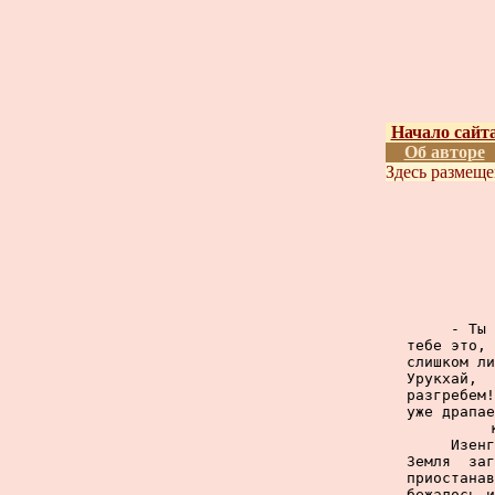
Начало сайт
Об авторе
Здесь размещ
     - Ты 
тебе это, 
слишком ли
Урукхай,  
разгребем!
уже драпае
     Изенг
Земля  заг
приостанав
бежалось и