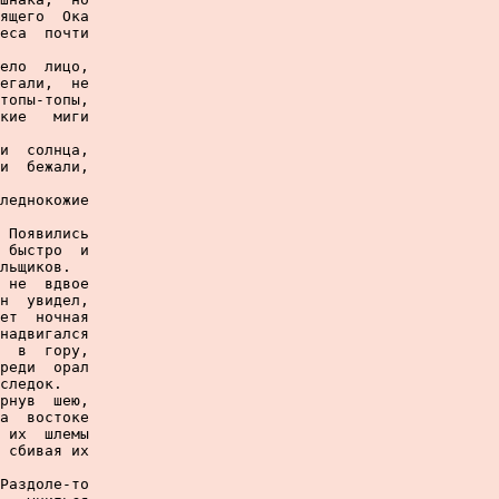
ящего  Ока

еса  почти

ело  лицо,

егали,  не

топы-топы,

кие   миги

и  солнца,

и  бежали,

леднокожие

 Появились

 быстро  и

льщиков.

 не  вдвое

н  увидел,

ет  ночная

надвигался

  в  гору,

реди  орал

следок.

рнув  шею,

а  востоке

 их  шлемы

 сбивая их

Раздоле-то
