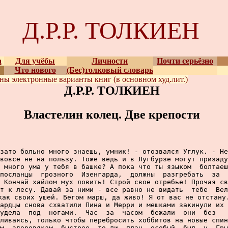
Д.Р.Р. ТОЛКИЕН
а
Для учёбы
Личности
Почти серьёзно
Что нового
(Бес)толковый словарь
ены
электронные варианты
книг (в основном худ.лит.)
Д.Р.Р. ТОЛКИЕН
Властелин колец. Две крепости
зато больно много знаешь, умник! - отозвался Углук. - Не
вовсе не на пользу. Тоже ведь и в Лугбурзе могут призаду
 много ума у тебя в башке? А пока что ты языком  болтаеш
посланцы  грозного  Изенгарда,  должны  разгребать  за  
 Кончай хайлом мух ловить! Строй свое отребье! Прочая св
т к лесу. Давай за ними - все равно не видать  тебе  Вел
как своих ушей. Бегом марш, да живо! Я от вас не отстану.
ардцы снова схватили Пина и Мерри и мешками закинули их 
удела  под  ногами.  Час  за  часом  бежали  они  без   
ливаясь, только чтобы перебросить хоббитов на новые спин
м, здоровякам, быстрее, то ли  план  особый  был  у  Гры