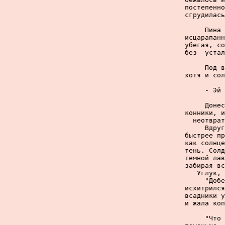
постепенно
сгрудилась
     Пина 
исцарапанн
убегая, со
без  устал
     Под в
хотя и сол
     - Эй 
     Донес
конники, и
неотврат
     Вдруг
быстрее пр
как солнце
тень. Солд
темной лав
забирая вс
Углук, 
     "Добе
исхитрился
всадники у
и жала коп
     "Что 