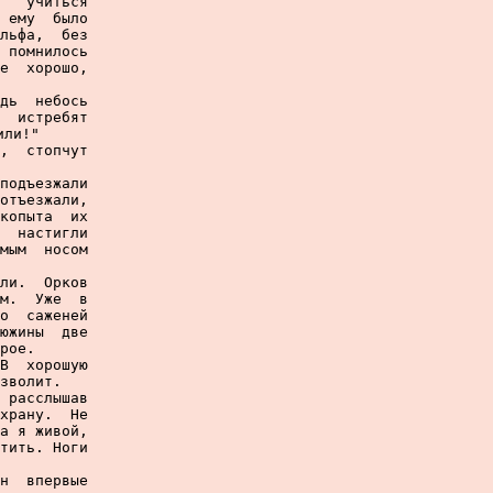
   учиться

 ему  было

льфа,  без

 помнилось

е  хорошо,

дь  небось

  истребят

ли!"

,  стопчут

подъезжали

отъезжали,

копыта  их

  настигли

мым  носом

ли.  Орков

м.  Уже  в

о  саженей

южины  две

рое.

В  хорошую

зволит.

 расслышав

храну.  Не

а я живой,

тить. Ноги

н  впервые
