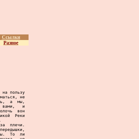
Ссылки
Разное
 на пользу

маться, не

ь,  а  мы,

 вами,   и

олочь  вон

икой  Реки



за  плечи.

передышки,

ы.  То  ли

шнака,  но
