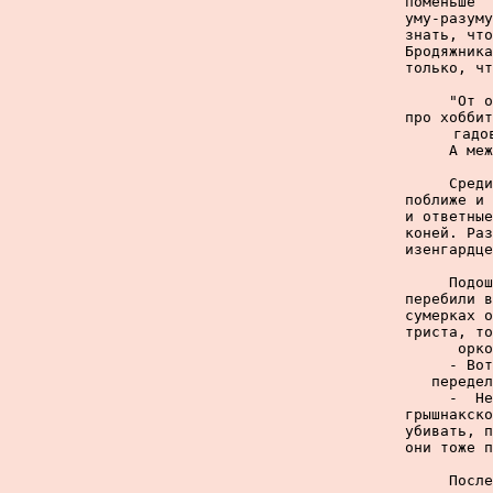
поменьше  
уму-разуму
знать, что
Бродяжника
только, чт
     "От о
про хоббит
гадо
     А меж
     Среди
поближе и 
и ответные
коней. Раз
изенгардце
     Подош
перебили в
сумерках о
триста, то
орко
     - Вот
передел
     -  Не
грышнакско
убивать, п
они тоже п
     После