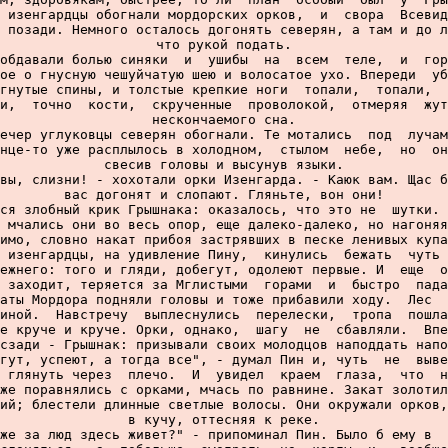
 изенгардцы обогнали мордорских орков,  и  свора  Всевид
 позади. Немного осталось догонять северян, а там и до л
что рукой подать.

обдавали болью синяки  и  ушибы  на  всем  теле,  и  гор
ое о гнусную чешуйчатую шею и волосатое ухо. Впереди  уб
гнутые спины, и толстые крепкие ноги  топали,  топали,  
и,  точно  кости,  скрученные  проволокой,  отмеряя  жут
нескончаемого сна.

ечер углуковцы северян обогнали. Те мотались  под  лучам
нце-то уже расплылось в холодном,  стылом  небе,  но  он
свесив головы и высунув языки.

вы, слизни! - хохотали орки Изенгарда. - Каюк вам. Щас б
вас догонят и слопают. Гляньте, вон они!

ся злобный крик Грышнака: оказалось, что это не  шутки. 
 мчались они во весь опор, еще далеко-далеко, но нагоняя
имо, словно накат прибоя застрявших в песке ленивых купа
 изенгардцы, на удивление Пину,  кинулись  бежать  чуть 
ежнего: того и гляди, добегут, одолеют первые. И  еще  о
 заходит, теряется за Мглистыми  горами  и  быстро  пада
аты Мордора подняли головы и тоже прибавили ходу.  Лес  
иной.  Навстречу  выплеснулись  перелески,  тропа  пошла
е круче и круче. Орки, однако,  шагу  не  сбавляли.  Впе
сзади - Грышнак: призывали своих молодцов наподдать напо
гут, успеют, а тогда все", - думал Пин и, чуть  не  выве
 глянуть через  плечо.  И  увидел  краем  глаза,  что  н
же поравнялись с орками, мчась по равнине. Закат золотил
ий; блестели длинные светлые волосы. Они окружали орков,
в кучу, оттесняя к реке.

же за люд здесь живет?" - припоминал Пин. Было б ему в  