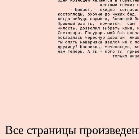
одни кознодеи являются в горестны
вестями спешит п
     - Бывает, - ехидно  согласил
костоглоды, охочие до чужих бед, 
когда-нибудь подмога, Зловещий Во
Прошлый раз ты,  помнится,  сам  
милость, дозволил выбрать коня, и
Светозара. Государь мой был опеча
показалась чересчур дорогой, лишь
ты опять наверняка явился не с по
дружину? Конников, меченосцев, ко
нам теперь. А ты - кого ты  приве
только нище
Все страницы произведе