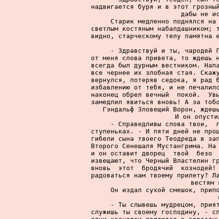
надвигается буря и в этот грозный
дабы не ис
     Старик медленно поднялся на 
светлым костяным набалдашником; т
видно, старческому телу памятна е
     - Здравствуй и ты, чародей Г
от меня слова привета, то ждешь н
всегда был дурным вестником. Напа
все чернее их злобная стая. Скажу
вернулся, потеряв седока, я рад б
избавлению от тебя, и не печалилс
наконец обрел вечный  покой.  Увы
замедлил явиться вновь! А за тобо
Гэндальф Зловещий Ворон, ждешь
     И он опусти
     - Справедливы слова твои,  г
ступеньках. - И пяти дней не прош
гибели сына твоего Теодреда в зап
Второго Сенешаля Мустангрима. На 
и он оставит дворец  твой  безо  
извещают, что Черный Властелин гр
вновь  этот  бродячий  кознодей! 
радоваться нам твоему прилету? Ла
вестям 
     Он издал сухой смешок, припо
     - Ты слывешь мудрецом, прият
служишь ты своему господину, - сп