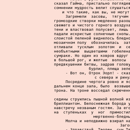
сказал Гайма, пристально поглядев
сомнении мудрость велит слушаться
и что такие, как вы, не могут
     Загремели  засовы,  тягучим 
громоздкие створки медленно разош
свежего и чистого горного воздуха
тени и властвовал полусвет, лишь 
падали искристые солнечные снопы.
слоистой пеленой виднелось бледно
мозаичном полу  обозначилась  зат
отливали  тусклым  золотом  и  се
необъятными  выцветшими  гобелена
сумраке. Но один из ковров вдруг 
в большой рог, и желтые  волосы  
предвкушении битвы, задрав голову
бурлил, плеща зеле
     - Вот он, Отрок Эорл! - сказ
с севера и рину
     Посредине чертога ровно и яс
дальнем конце зала, было  возвыше
трона. На троне восседал скрюченн
седины струились пышной волной из
бриллиантом. Белоснежная борода у
навстречу незваным гостям. За его
на  ступеньках  у  ног  примостил
мертвенно-бледны
     Молча и неподвижно взирал на
Заго
     - Здравствуй, Теоден, сын Те