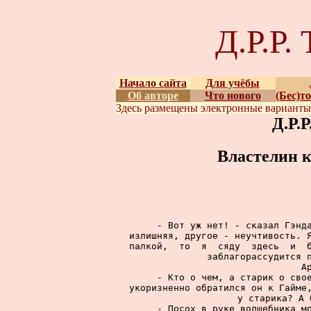
Д.Р.Р
Начало сайта
Для учёбы
Об авторе
Что нового
(Бес)т
Здесь размещены
электронные вариант
Д.Р.
Властелин к
     - Вот уж нет! - сказал Гэнда
излишняя, другое - неучтивость. Я
палкой,  то  я  сяду  здесь  и  б
заблагорассудится п
     Ар
     - Кто о чем, а старик о свое
укоризненно обратился он к Гайме,
у старика? А 
     - Посох в руке волшебника мо