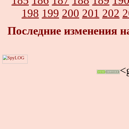
185
186
187
188
189
19
198
199
200
201
202
2
Последние изменения н
<