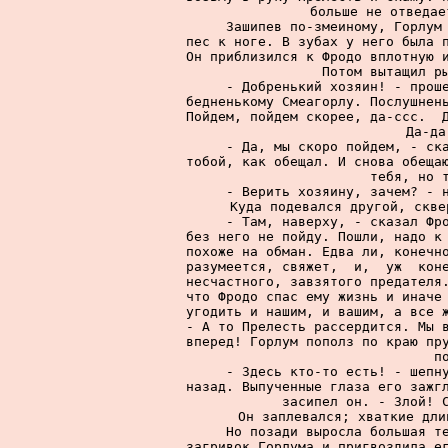
больше не отведае
     Зашипев по-змеиному, Горлум 
пес к ноге. В зубах у него была п
Он приблизился к Фродо вплотную и
Потом вытащил ры
     - Добренький хозяин! - проше
бедненькому Смеагорлу. Послушнень
Пойдем, пойдем скорее, да-ссс.  Д
Да-да
     - Да, мы скоро пойдем, - ска
тобой, как обещал. И снова обещаю
тебя, но т
     - Верить хозяину, зачем? - н
Куда подевался другой, скве
     - Там, наверху, - сказал Фро
без него не пойду. Пошли, надо к 
похоже на обман. Едва ли, конечно
разумеется, свяжет,  и,  уж  коне
несчастного, завзятого предателя.
что Фродо спас ему жизнь и иначе 
угодить и нашим, и вашим, а все ж
- А то Прелесть рассердится. Мы в
вперед! Горлум пополз по краю пру
п
     - Здесь кто-то есть! - шепну
назад. Выпученные глаза его зажгл
засипел он. - Злой! С
     Он заплевался; хваткие дли
     Но позади выросла большая те
загривок Горлума и пригвоздила ег