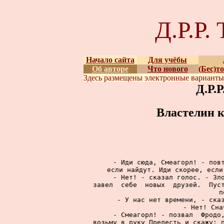
Д.Р.Р
Начало сайта
Для учёбы
Об авторе
Что нового
(Бес)т
Здесь размещены
электронные вариант
Д.Р.
Властелин к
     - Иди сюда, Смеагорл! - повт
если найдут. Иди скорее, если
     - Нет! - сказал голос. - Зло
завел  себе  новых  друзей.  Пуст
п
     - У нас нет времени, - сказ
     - Нет! Сна
     - Смеагорл! - позвал  Фродо,
возьму в руку Прелесть и скажу: п