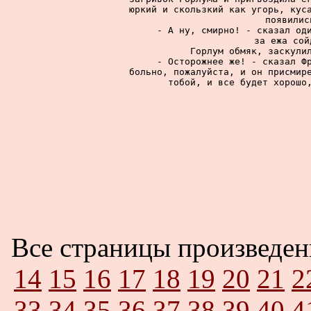
юркий и скользкий как угорь, куса
появилис
     - А ну, смирно! - сказал оди
за ежа сой
     Горлум обмяк, заскулил
     - Осторожнее же! - сказал Фр
больно, пожалуйста, и он присмире
тобой, и все будет хорошо,
Все страницы произведе
14
15
16
17
18
19
20
21
2
33
34
35
36
37
38
39
40
4