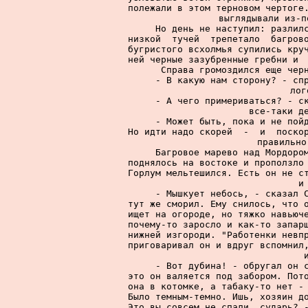
полежали в этом терновом чертоге.
выглядывали из-п
     Но день не наступил: разлилс
низкой  тучей  трепетало  багрово
бугристого всхолмья супились круч
ней черные зазубренные гребни и  
Справа громоздился еще черн
     - В какую нам сторону? - спр
лог
     - А чего примериваться? - ск
все-таки де
     - Может быть, пока и не пойд
Но идти надо скорей  -  и  поскор
правильно
     Багровое марево над Мордором
поднялось на востоке и проползло 
Горлум мельтешился. Есть он не ст
и
     - Мышкует небось, - сказал С
тут же сморил. Ему снилось, что о
ищет на огороде, но тяжко навьюче
почему-то заросло и как-то запарш
нижней изгороди. "Работенки невпр
приговаривал он и вдруг вспомнил,
     - Вот дубина! - обругал он с
это он валяется под забором. Пото
она в котомке, а табаку-то нет - 
Было темным-темно. Ишь, хозяин до
Это вы совсем не спали, сударь? -