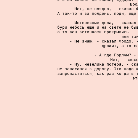
Вро
     - Нет, не поздно, - сказал Ф
А так-то и за полдень, поди, еще 
     - Интересные дела, - сказал 
бури небось еще и на свете не быв
а то вон веточками прикрылись. - 
или так
     - Не знаю, - сказал Фродо. -
дрожит, а то сл
    
     - А где Горлум? - 
     - Нет, - сказ
     - Ну, невелика потеря, - ска
не запасался в дорогу. Это надо ж
запропаститься, как раз когда в т
эт