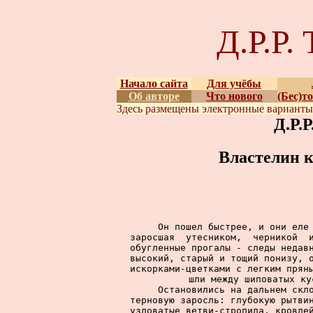
Д.Р.Р
Начало сайта
Для учёбы
Об авторе
Что нового
(Бес)т
Здесь размещены
электронные вариант
Д.Р.
Властелин к
     Он пошел быстрее, и они еле 
заросшая  утесником,  черникой  и
обугленные прогалы - следы недавн
высокий, старый и тощий понизу, о
искорками-цветками с легким пряны
шли между шиповатых ку
     Остановились на дальнем скло
терновую заросль: глубокую рытвин
узловатые ветви-стропила, кровлей