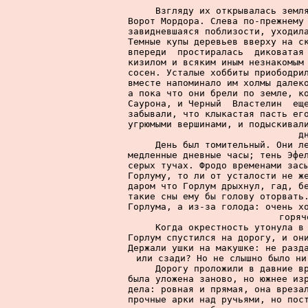
     Взгляду их открывалась земля
Ворот Мордора. Слева по-прежнему 
завидневшаяся поблизости, уходила
Темные купы деревьев вверху на ск
впереди  простиралась  диковатая 
кизилом и всяким иным незнакомым 
сосен. Усталые хоббиты приободрил
вместе напоминало им холмы далеко
а пока что они брели по земле, ко
Саурона, и Черный  Властелин  еще
забывали, что клыкастая пасть его
угрюмыми вершинами, и подыскивали
д
     День был томительный. Они ле
медленные дневные часы; тень Эфел
серых тучах. Фродо временами засы
Горлуму, то ли от усталости не же
даром что Горлум дрыхнул, гад, бе
такие сны ему бы голову оторвать.
Горлума, а из-за голода: очень хо
горяч
     Когда окрестность утонула в 
Горлум спустился на дорогу, и они
Держали ушки на макушке: не разда
или сзади? Но не слышно было ни
     Дорогу проложили в давние вр
была уложена заново, но южнее изр
дела: ровная и прямая, она врезал
прочные арки над ручьями, но пост