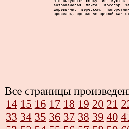
что высунется сбоку  из  кустов  
затравенелая  плита.  Косогор  за
деревьями,  вереском,  папоротник
проселок, однако же прямой как ст
Все страницы произведе
14
15
16
17
18
19
20
21
2
33
34
35
36
37
38
39
40
4