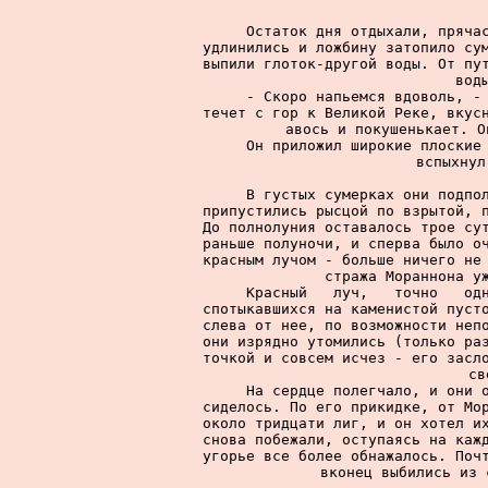
     Остаток дня отдыхали, прячас
удлинились и ложбину затопило сум
выпили глоток-другой воды. От пут
вод
     - Скоро напьемся вдоволь, - 
течет с гор к Великой Реке, вкусн
авось и покушенькает. О
     Он приложил широкие плоские 
вспыхнул
     В густых сумерках они подпол
припустились рысцой по взрытой, п
До полнолуния оставалось трое сут
раньше полуночи, и сперва было оч
красным лучом - больше ничего не 
стража Мораннона уж
     Красный   луч,   точно   одн
спотыкавшихся на каменистой пусто
слева от нее, по возможности непо
они изрядно утомились (только раз
точкой и совсем исчез - его засло
св
     На сердце полегчало, и они о
сиделось. По его прикидке, от Мор
около тридцати лиг, и он хотел их
снова побежали, оступаясь на кажд
угорье все более обнажалось. Почт
вконец выбились из 