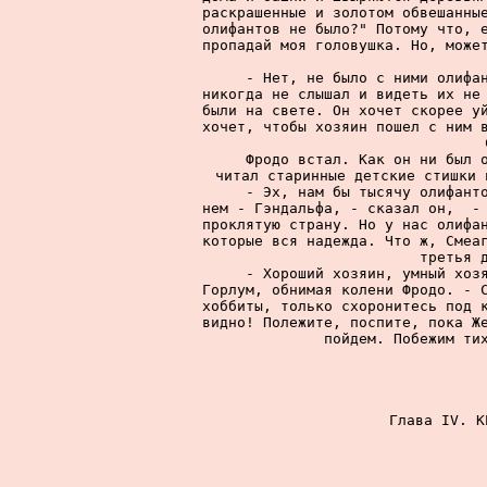
раскрашенные и золотом обвешанные
олифантов не было?" Потому что, е
пропадай моя головушка. Но, может
     - Нет, не было с ними олифан
никогда не слышал и видеть их не 
были на свете. Он хочет скорее уй
хочет, чтобы хозяин пошел с ним в
     Фродо встал. Как он ни был о
читал старинные детские стишки 
     - Эх, нам бы тысячу олифанто
нем - Гэндальфа, - сказал он,  - 
проклятую страну. Но у нас олифан
которые вся надежда. Что ж, Смеаг
третья д
     - Хороший хозяин, умный хозя
Горлум, обнимая колени Фродо. - С
хоббиты, только схоронитесь под к
видно! Полежите, поспите, пока Же
пойдем. Побежим тих
      Глава IV. К