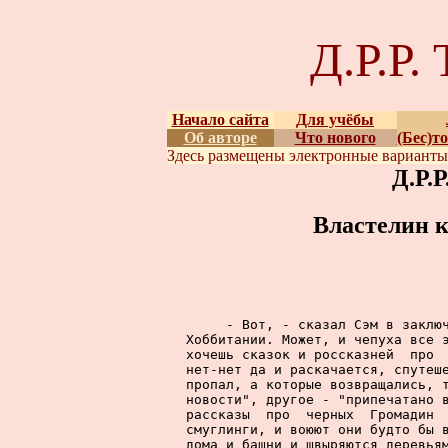
Д.Р.Р
Начало сайта
Для учёбы
Об авторе
Что нового
(Бес)т
Здесь размещены
электронные вариант
Д.Р.
Властелин к
     - Вот, - сказал Сэм в заключ
Хоббитании. Может, и чепуха все э
хочешь сказок и россказней  про  
нет-нет да и раскачается, спутеше
пропал, а которые возвращались, т
новости", другое - "припечатано в
рассказы  про  черных  Громадин  
смуглинги, и воюют они будто бы в
дома и башни и швыряются деревьям