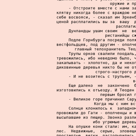
оружие и пр
     - Отстроите вместе с нами за
клятву никогда более с враждою не
себе восвояси, - сказал им Эркенб
ценой расплатились вы за  вашу  д
расплати
     Дунландцы ушам своим  не  ве
ристанийцы сж
     Подле Горнбурга посреди поля
вестфольдцев, под другим - ополче
главный телохранитель Тео
     Трупы орков свалили поодаль,
тревожились, ибо неведомо было, ч
закапывать - хлопотно, да и неког
диковинные деревья никто бы не от
строго-настрого д
     - И не возитесь с трупьем, -
в
     Еще далеко  не  закончено  б
изготовились к отъезду. И Теоден 
первым бросил г
     - Великое горе причинил Сару
Когда мы с ним вс
     Солнце клонилось к  западном
провожали до Гати - ополченцы и в
высыпавшие из пещер. Звонко разли
ибо угрюмые деревь
     На опушке кони стали: им, ка
лес.  Недвижные,  серые,  зловещи
простертые  ветки  растопырились,