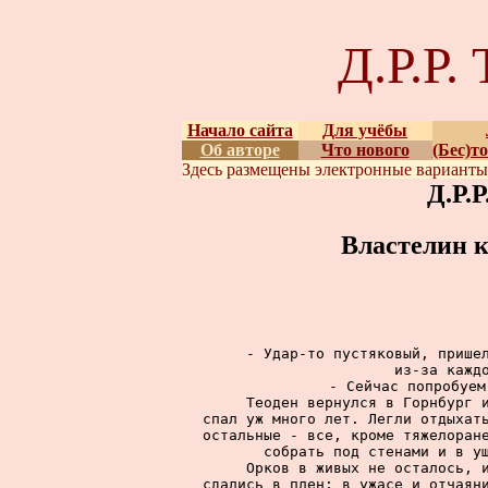
Д.Р.Р
Начало сайта
Для учёбы
Об авторе
Что нового
(Бес)т
Здесь размещены
электронные вариант
Д.Р.
Властелин к
     - Удар-то пустяковый, пришел
из-за каждо
     - Сейчас попробуем
     Теоден вернулся в Горнбург и
спал уж много лет. Легли отдыхать
остальные - все, кроме тяжелоране
собрать под стенами и в ущ
     Орков в живых не осталось, и
сдались в плен; в ужасе и отчаяни