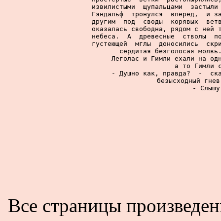
извилистыми  щупальцами  застыли 
Гэндальф  тронулся  вперед,  и за
другим  под  своды  корявых  ветв
оказалась свободна, рядом с ней т
небеса.  А  древесные  стволы  по
густеющей  мглы  доносились  скри
сердитая безголосая молвь.
     Леголас и Гимли ехали на одн
а то Гимли с
     - Душно как, правда?  -  ска
безысходный гнев
     - Слышу
Все страницы произведе