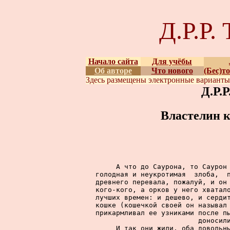
Д.Р.Р
Начало сайта
Для учёбы
Об авторе
Что нового
(Бес)т
Здесь размещены
электронные вариант
Д.Р.
Властелин к
     А что до Саурона, то Саурон 
голодная и неукротимая  злоба,  п
древнего перевала, пожалуй, и он 
кого-кого, а орков у него хватало
лучших времен: и дешево, и сердит
кошке (кошечкой своей он называл 
прикармливал ее узниками после пы
доносили
     И так они жили, оба довольны