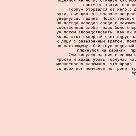
поднялся на ноги, откинул как мож
наотмашь хватил его по
     Горлум оторвался от него с д
руки, съездил его посохом покрепч
увернулся, гадина. Посох треснул 
Он всегда нападал сзади с неизмен
собственная злоба: надо было спер
уж потом злорадствовать. Как он в
когда этот скверный свет вдруг за
к лицу с разъяренным врагом, почт
по-настоящему. Свистнул поднятый 
плюхнулся на карачки, пр
     Сэм кинулся за ним с мечом в
ярости и жажды убить Горлума, но,
молниеносно вспомнил, что Фродо -
со всех ног помчался по тропе, гр
Го