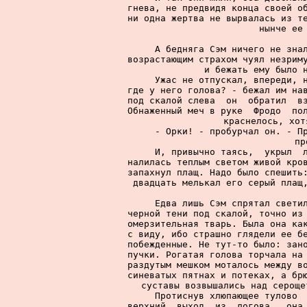
гнева, не предвидя конца своей об
ни одна жертва не вырвалась из те
нынче ее 
     А бедняга Сэм ничего не знал
возрастающим страхом чуял незриму
и бежать ему было н
     Ужас не отпускал, впереди, н
где у него голова? - бежал им нав
под скалой слева  он  обратил  вз
Обнаженный меч в руке  Фродо  пол
краснелось, хот
     - Орки! - пробурчал он. - Пр
пр
     И, привычно таясь,  укрыл  л
налилась теплым светом живой кров
запахнул плащ. Надо было спешить:
двадцать мелькал его серый плащ,
     Едва лишь Сэм спрятал светил
черной тени под скалой, точно из 
омерзительная тварь. Была она как
с виду, ибо страшно глядели ее бе
побежденные. Не тут-то было: зано
пучки. Рогатая голова торчала на 
раздутым мешком моталось между во
синеватых пятнах и потеках, а брю
суставы возвышались над сероще
     Протиснув хлюпающее тулово  
верхний  выход  из  логова,  она 