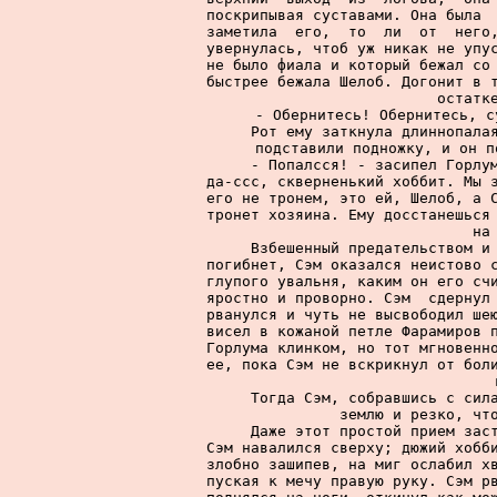
поскрипывая суставами. Она была  
заметила  его,  то  ли  от  него,
увернулась, чтоб уж никак не упус
не было фиала и который бежал со 
быстрее бежала Шелоб. Догонит в т
остатке
     - Обернитесь! Обернитесь, с
     Рот ему заткнула длиннопалая
подставили подножку, и он п
     - Попалсся! - засипел Горлум
да-ссс, скверненький хоббит. Мы з
его не тронем, это ей, Шелоб, а С
тронет хозяина. Ему досстанешься 
на
     Взбешенный предательством и 
погибнет, Сэм оказался неистово с
глупого увальня, каким он его счи
яростно и проворно. Сэм  сдернул 
рванулся и чуть не высвободил шею
висел в кожаной петле Фарамиров п
Горлума клинком, но тот мгновенно
ее, пока Сэм не вскрикнул от боли
     Тогда Сэм, собравшись с сила
землю и резко, что
     Даже этот простой прием заст
Сэм навалился сверху; дюжий хобби
злобно зашипев, на миг ослабил хв
пуская к мечу правую руку. Сэм рв