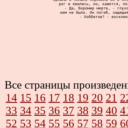
рог и явились, но, кажется, по
     - Да, Боромир мертв, - глухо
ним не было. Он погиб, защищая
     - Хоббитов? - восклик
Все страницы произведе
14
15
16
17
18
19
20
21
2
33
34
35
36
37
38
39
40
4
52
53
54
55
56
57
58
59
6