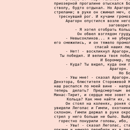
приозерной прогалине отыскался Бо
стволу, будто отдыхал. Но Арагорн
стрелами; в руке он сжимал меч, о
треснувший рог. И кучами громоз
     Арагорн опустился возле него
заговорит
     - Я хотел отобрать Кольц
     Он обвел взглядом груду
     - Невысокликов... я не убере
его смежились, и он тяжело промол
спасай наших лю
     - Нет! - воскликнул Арагорн,
Ты победил. И велика твоя побе
     И Боромир, пр
     - Куда? Ты видел, куда они п
Арагорн. 
     Но Бо
     - Увы мне! - сказал Арагорн.
Денэтора, блюстителя Сторожевой К
наш распался по моей вине - напра
теперь  делать?  Предсмертным  ве
Минас-Тирит, и сердце мое зовет м
Кольца? Как мне найти их, к
     Он стоял на коленях, роняя с
увидели Леголас и Гимли, охотники
склоном. Гимли держал в руке окро
стрел у него больше не было. Выйд
горестно понурили головы, ибо, 
     - Увы! - сказал Леголас, ста
орками и немало перебили их в лес