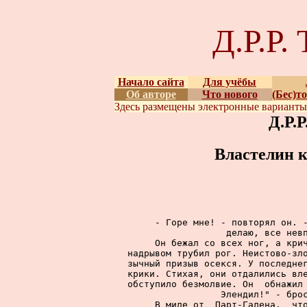
Д.Р.Р
Начало сайта
Для учёбы
Об авторе
Что нового
(Бес)т
Здесь размещены
электронные вариант
Д.Р.
Властелин к
     - Горе мне! - повторял он. -
делаю, все невп
     Он бежал со всех ног, а крич
надрывом трубил рог. Неистово-зло
зычный призыв осекся. У последнег
крики. Стихая, они отдалились вле
обступило безмолвие. Он  обнажил 
Элендил!" - брос
     В миле от  Парт-Галена,  что