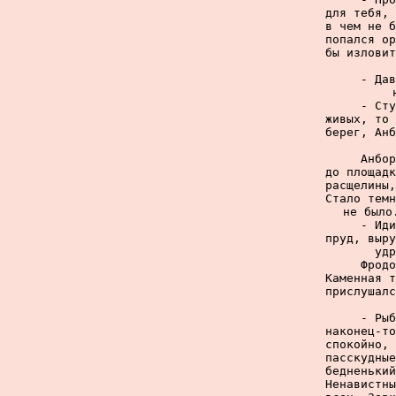
для тебя, 
в чем не б
попался ор
бы изловит
     - Дав
     - Сту
живых, то 
берег, Анб
     Анбор
до площадк
расщелины,
Стало темн
не было
     - Иди
пруд, выру
удр
     Фродо
Каменная т
прислушалс
     - Рыб
наконец-то
спокойно, 
пасскудные
бедненький
Ненавистны