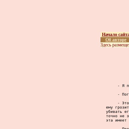
Начало сайт
Об авторе
Здесь размещ
     - Я п
     - Пог
     - Это
ему грозит
убивать ег
точно не з
эта имеет 
     - Про