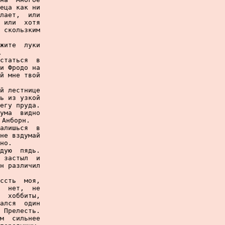
еца как ни

лает,  или

 или  хотя

 скользким

жите  луки



статься  в

и Фродо на

й мне твой

й лестнице

ь из узкой

егу пруда.

ума  видно

Анборн.

алишься  в

не вздумай

но.

дую  пядь.

 застыл  и

н различил

ссть  моя,

  нет,  не

  хоббиты,

ался  один

 Прелесть.

м  сильнее
