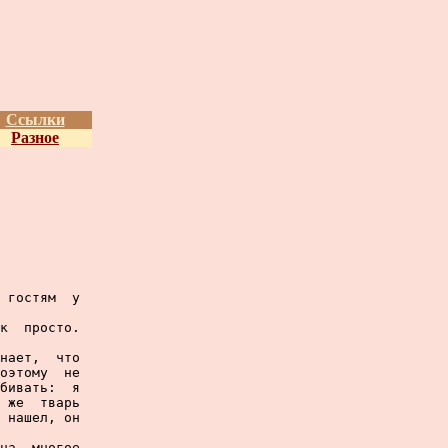
Ссылки
Разное
 гостям  у

к  просто.

нает,  что

оэтому  не

бивать:  я

 же  тварь

 нашел, он

на  многое
