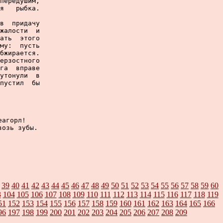
передушим,

я   рыбка.

в  придачу

жалости  и

ать  этого

му:  пусть

бжирается.

ерзостного

га  вправе

утонули  в

пустил  бы

агорл!

озь зубы.

39
40
41
42
43
44
45
46
47
48
49
50
51
52
53
54
55
56
57
58
59
60
3
104
105
106
107
108
109
110
111
112
113
114
115
116
117
118
119
51
152
153
154
155
156
157
158
159
160
161
162
163
164
165
166
96
197
198
199
200
201
202
203
204
205
206
207
208
209