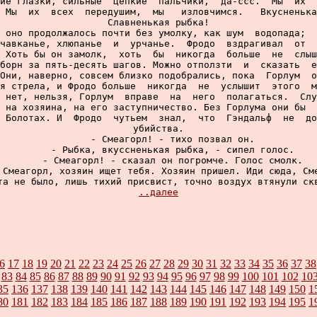
ие глазки, сильные  цепкие  пальчики,  да-ссс.  Мы  их  
 Мы  их  всех  передушим,  мы   изловчимся.   Вкусненька
Славненькая рыбка!

 оно продолжалось почти без умолку, как шум  водопада;  
чавканье, хлюпанье  и  урчанье.  Фродо  вздрагивал  от  
 Хоть бы он замолк,  хоть  бы  никогда  больше  не  слыш
борн за пять-десять шагов. Можно отползти  и  сказать  е
Они, наверно, совсем близко подобрались, пока  Горлум  о
я стрела, и Фродо больше  никогда  не  услышит  этого  м
 нет, нельзя, Горлум  вправе  на  него  полагаться.  Слу
 на хозяина, на его заступничество. Без Горлума они бы  
 Болотах. И  Фродо  чутьем  знал,  что  Гэндальф  не  до
убийства.

     - Смеагорл! - тихо позвал он.

     - Рыбка, вкуссненькая рыбка, - сипел голос.

     - Смеагорл! - сказал он погромче. Голос смолк.

 Смеагорл, хозяин ищет тебя. Хозяин пришел. Иди сюда, Сме
та не было, лишь тихий присвист, точно воздух втянули скв
..далее
6
17
18
19
20
21
22
23
24
25
26
27
28
29
30
31
32
33
34
35
36
37
38
83
84
85
86
87
88
89
90
91
92
93
94
95
96
97
98
99
100
101
102
10
35
136
137
138
139
140
141
142
143
144
145
146
147
148
149
150
1
80
181
182
183
184
185
186
187
188
189
190
191
192
193
194
195
1