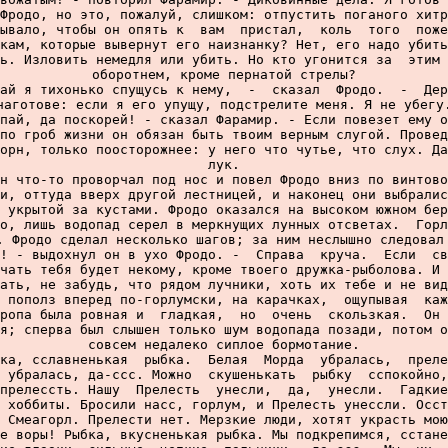
Фродо, но это, пожалуй, слишком: отпустить поганого хитр
ывало, чтобы он опять к  вам  пристал,  коль  того  поже
кам, которые вывернут его наизнанку? Нет, его надо убить
ь. Изловить немедля или убить. Но кто угонится за  этим 
оборотнем, кроме пернатой стрелы?

ай я тихонько спущусь к нему,  -  сказал  Фродо.  -  Дер
наготове: если я его упущу, подстрелите меня. Я не убегу.
пай, да поскорей! - сказал Фарамир. - Если повезет ему о
по гроб жизни он обязан быть твоим верным слугой. Провед
орн, только поосторожнее: у него что чутье, что слух. Да
лук.

н что-то проворчал под нос и повел Фродо вниз по винтово
и, оттуда вверх другой лестницей, и наконец они выбралис
 укрытой за кустами. Фродо оказался на высоком южном бер
о, лишь водопад серел в меркнущих лунных отсветах.  Горл
. Фродо сделал несколько шагов; за ним неслышно следовал 
! - выдохнул он в ухо Фродо. -  Справа  круча.  Если  св
чать тебя будет некому, кроме твоего дружка-рыболова. И 
ать, не забудь, что рядом лучники, хоть их тебе и не вид
 пополз вперед по-горлумски, на карачках,  ощупывая  каж
ропа была ровная и  гладкая,  но  очень  скользкая.  Он 
я; сперва был слышен только шум водопада позади, потом о
совсем недалеко сиплое бормотание.

ка, сславненькая  рыбка.  Белая  Морда  убралась,  преле
 убралась, да-ссс. Можно  скушенькать  рыбку  сспокойно,
прелессть. Нашу  Прелесть  унесли,  да,  унесли.  Гадкие
 хоббиты. Бросили насс, горлум, и Прелесть унессли. Осст
 Смеагорл. Прелести нет. Мерзкие люди, хотят украсть мою
е воры! Рыбка, вкусненькая рыбка. Мы подкрепимся, сстане