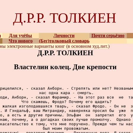
Д.Р.Р. ТОЛКИЕН
а
Для учёбы
Личности
Почти серьёзно
Что нового
(Бес)толковый словарь
ены
электронные варианты
книг (в основном худ.лит.)
Д.Р.Р. ТОЛКИЕН
Властелин колец. Две крепости
рицелился, - сказал Анборн. - Стрелять или нет? Незваным
нас одна кара - смерть.

оди, Анборн, - сказал Фарамир. - На этот раз все  не  та
Что скажешь, Фродо? Почему его щадить?

 жалкая изголодавшаяся тварь, - сказал Фродо. - Он не  з
. И Гэндальф, ваш Митрандир, наверняка просил бы  уже  п
о, а есть и другие причины. Эльфам  он  запретил  его  у
наю, почему, а о догадках своих лучше промолчу.  Однако 
касательство к тому, что мне поручено. Прежде чем ты нас
был моим провожатым.

вожатым! - повторил Фарамир. - Диковинные дела. Я готов 