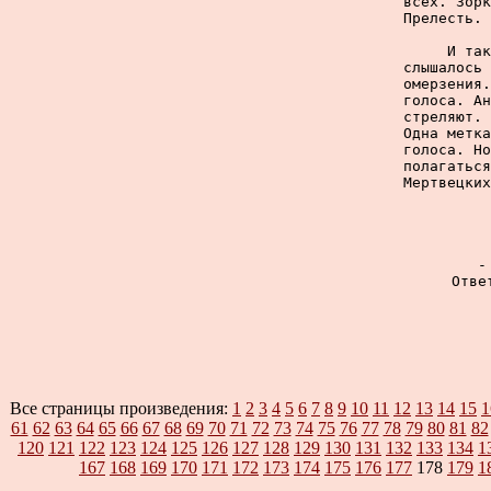
всех. Зорк
Прелесть. 
     И так
слышалось 
омерзения.
голоса. Ан
стреляют. 
Одна метка
голоса. Но
полагаться
Мертвецких
     -
     Отве
Все страницы произведения:
1
2
3
4
5
6
7
8
9
10
11
12
13
14
15
1
61
62
63
64
65
66
67
68
69
70
71
72
73
74
75
76
77
78
79
80
81
82
120
121
122
123
124
125
126
127
128
129
130
131
132
133
134
1
167
168
169
170
171
172
173
174
175
176
177
178
179
1