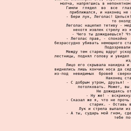
молча, напрягшись в непонятном
     Гимли  глядел  во  все  глаз
приближался, и наконец не 
     - Бери лук, Леголас! Целься!
то околд
     Леголас нацепил тетиву - мед
нехотя извлек стрелу из к
     - Чего ты дожидаешься? Чт
     - Леголас прав, - спокойно  
безрассудно убивать немощного ста
Подозревали
     Между тем старец вдруг ускор
лестницы, поднял голову и увидел 
из
     Лицо его скрывала накидка и 
виднелись лишь кончик носа да сед
из-под  невидимых  бровей  сверкн
Наконец ста
     - С добрым утром, друзья! - 
потолковать. Может, вы 
     Не дожидаясь от
     - Ну же! - вскрикну
     - Сказал же я, что не прочь 
старик. - Оставь в
     Лук и стрела выпали из
     - А ты, сударь мой гном, сде
тебе по