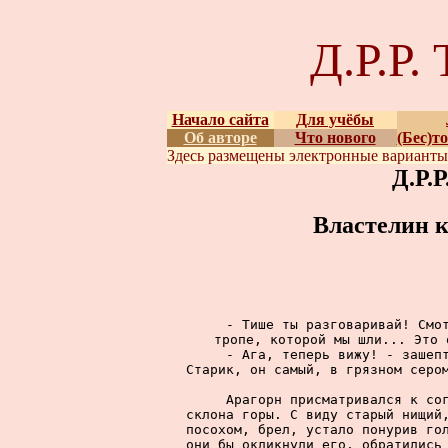
Д.Р.Р
Начало сайта
Для учёбы
Об авторе
Что нового
(Бес)т
Здесь размещены
электронные вариант
Д.Р.
Властелин к
     - Тише ты разговаривай! Смот
тропе, которой мы шли... Это 
     - Ага, теперь вижу! - зашепт
Старик, он самый, в грязном сером
     Арагорн присматривался к сог
склона горы. С виду старый нищий,
посохом, брел, устало понурив гол
они бы окликнули его, обратились 