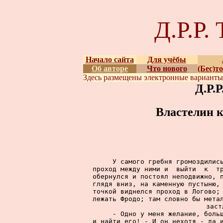
Д.Р.Р
Начало сайта
Для учёбы
Об авторе
Что нового
(Бес)т
Здесь размещены
электронные вариант
Д.Р.
Властелин к
     У самого гребня громоздились
проход между ними и  выйти  к  тр
обернулся и постоял неподвижно, п
глядя вниз, на каменную пустыню, 
точкой виднелся проход в Логово; 
лежать Фродо; там словно бы метал
заст
     - Одно у меня желание, больш
и найти его! - И он нехотя - да и