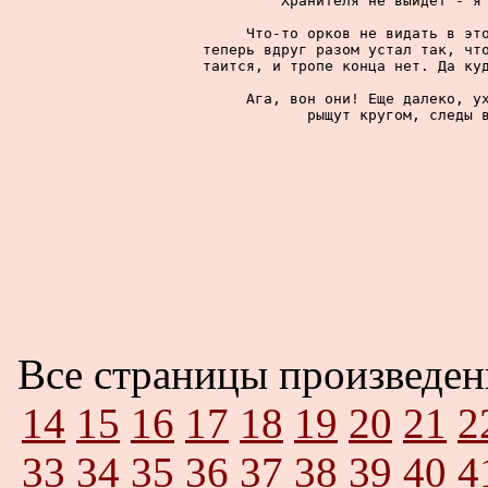
Хранителя не выйдет - я 
     Что-то орков не видать в это
теперь вдруг разом устал так, что
таится, и тропе конца нет. Да куд
     Ага, вон они! Еще далеко, ух
рыщут кругом, следы в
Все страницы произведе
14
15
16
17
18
19
20
21
2
33
34
35
36
37
38
39
40
4