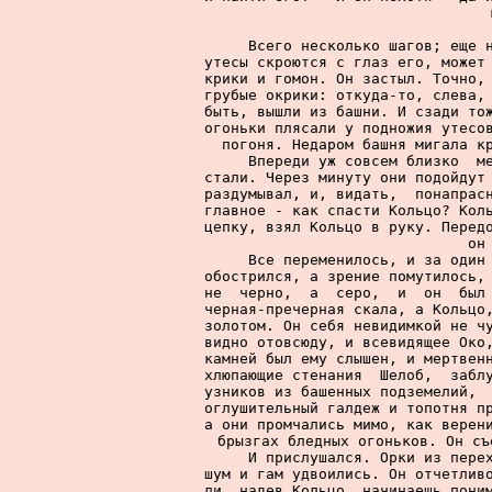
     Всего несколько шагов; еще н
утесы скроются с глаз его, может 
крики и гомон. Он застыл. Точно, 
грубые окрики: откуда-то, слева, 
быть, вышли из башни. И сзади тож
огоньки плясали у подножия утесов
погоня. Недаром башня мигала кр
     Впереди уж совсем близко  ме
стали. Через минуту они подойдут 
раздумывал, и, видать,  понапрасн
главное - как спасти Кольцо? Коль
цепку, взял Кольцо в руку. Передо
он
     Все переменилось, и за один 
обострился, а зрение помутилось, 
не  черно,  а  серо,  и  он  был 
черная-пречерная скала, а Кольцо,
золотом. Он себя невидимкой не чу
видно отовсюду, и всевидящее Око,
камней был ему слышен, и мертвенн
хлюпающие стенания  Шелоб,  заблу
узников из башенных подземелий,  
оглушительный галдеж и топотня пр
а они промчались мимо, как верени
брызгах бледных огоньков. Он съ
     И прислушался. Орки из перех
шум и гам удвоились. Он отчетливо
ли, надев Кольцо, начинаешь поним