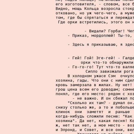
его изготовителя, - словом, все б
Видно, мощь Кольца возросла стокр
отковано, но уж чего-чего, а муже
том, где бы спрятаться и переждат
Где орки встретились, этого он н
     - Видали? Горбаг! Чег
     - Приказ, мордоплюй! Ты-то, 
     - Здесь я приказываю, я здес
  
     - Гей! Гой! Эге-гей! - Галде
орки что-то обнаружили
     - Го-го-го! Тут что-то валяе
Сипло завизжали рога
     В холодном ужасе Сэм  очнулс
хозяина, гады. Что они с ним сдел
кровь замерзала в жилах. Ну нет! 
грош цена всем его доводам; сомне
понял, где его место: рядом с хоз
- не важно. И он сбежал по
     "Сколько их там? - думал он.
снизу столько же, а то и побольше
клинок  они  заметят  и  раньше  
когда-нибудь сложили песню: "Как 
хозяина". Да нет, какая песня! Ко
ж, нет так нет, а мое место - воз
и Элронд, и Совет, и все они, вел