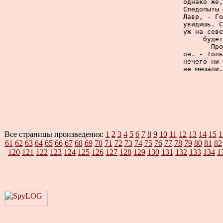
однако же,
Следопыты 
Лавр, - Го
увидишь. С
уж на севе
будет
     - Про
он. - Толь
нечего ни 
не мешали.
Все страницы произведения:
1
2
3
4
5
6
7
8
9
10
11
12
13
14
15
1
61
62
63
64
65
66
67
68
69
70
71
72
73
74
75
76
77
78
79
80
81
82
120
121
122
123
124
125
126
127
128
129
130
131
132
133
134
1