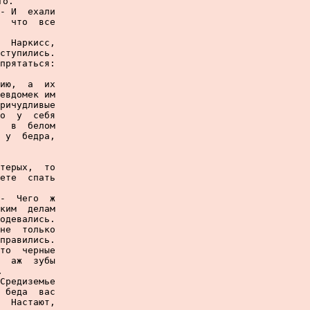
о.

- И  ехали

  что  все

  Наркисс,

ступились.

прятаться:

ию,  а  их

евдомек им

ричудливые

о  у  себя

  в  белом

 у  бедра,

терых,  то

ете  спать

-  Чего  ж

ким  делам

одевались.

не  только

правились.

то  черные

  аж  зубы



Средиземье

 беда  вас

  Настают,
