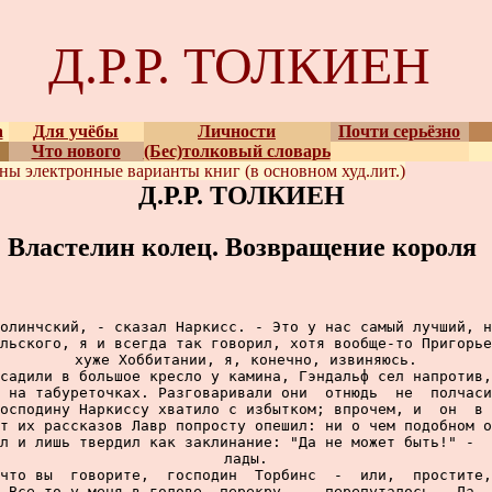
Д.Р.Р. ТОЛКИЕН
а
Для учёбы
Личности
Почти серьёзно
Что нового
(Бес)толковый словарь
ены
электронные варианты
книг (в основном худ.лит.)
Д.Р.Р. ТОЛКИЕН
Властелин колец. Возвращение короля
олинчский, - сказал Наркисс. - Это у нас самый лучший, н
льского, я и всегда так говорил, хотя вообще-то Пригорье
хуже Хоббитании, я, конечно, извиняюсь.

садили в большое кресло у камина, Гэндальф сел напротив,
 на табуреточках. Разговаривали они  отнюдь  не  полчаси
осподину Наркиссу хватило с избытком; впрочем, и  он  в 
т их рассказов Лавр попросту опешил: ни о чем подобном о
л и лишь твердил как заклинание: "Да не может быть!" -  
лады.

что вы  говорите,  господин  Торбинс  -  или,  простите,
 Все-то у меня в голове  перекру...  перепуталось.  Да  