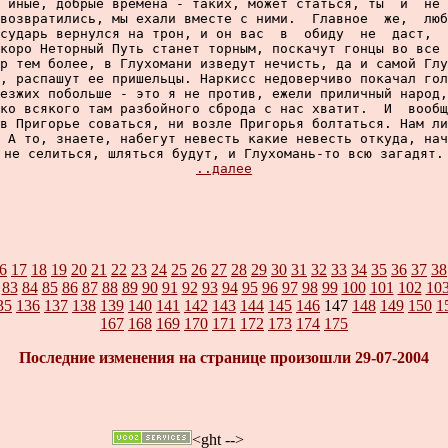
 иные, добрые времена - таких, может статься, ты  и  не 
возвратились, мы ехали вместе с ними.  Главное  же,  люб
сударь вернулся на трон, и он вас  в  обиду  не  даст,  
коро Неторный Путь станет торным, поскачут гонцы во все 
р тем более, в Глухомани изведут нечисть, да и самой Глу
, распашут ее пришельцы. Наркисс недоверчиво покачал гол
езжих побольше - это я не против, ежели приличный народ,
ко всякого там разбойного сброда с нас хватит.  И  вообщ
в Пригорье соваться, ни возле Пригорья болтаться. Нам ли
 А то, знаете, набегут невесть какие невесть откуда, нач
не селиться, шляться будут, и Глухомань-то всю загадят.

..далее
6
17
18
19
20
21
22
23
24
25
26
27
28
29
30
31
32
33
34
35
36
37
38
83
84
85
86
87
88
89
90
91
92
93
94
95
96
97
98
99
100
101
102
10
35
136
137
138
139
140
141
142
143
144
145
146
147
148
149
150
1
167
168
169
170
171
172
173
174
175
Последние изменения на странице произошли
29-07-2004
<
ght -->