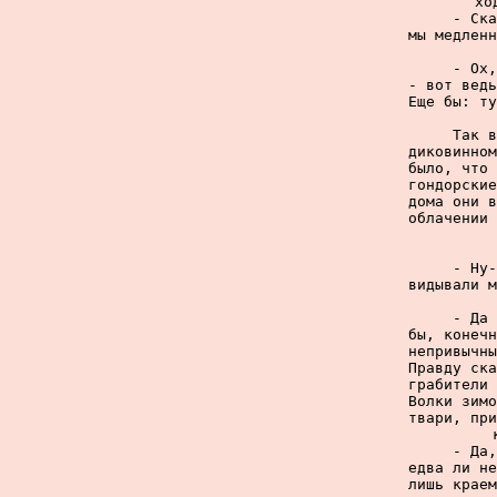
хо
     - Ска
мы медленн
     - Ох,
- вот ведь
Еще бы: ту
     Так в
диковинном
было, что 
гондорские
дома они в
облачении 
     - Ну-
видывали м
     - Да 
бы, конечн
непривычны
Правду ска
грабители 
Волки зимо
твари, при
     - Да,
едва ли не
лишь краем