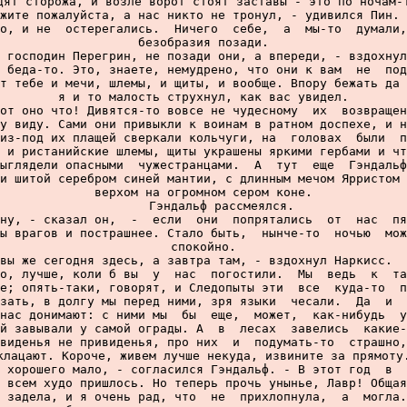
дят сторожа, и возле ворот стоят заставы - это по ночам-т
жите пожалуйста, а нас никто не тронул, - удивился Пин. 
о, и не  остерегались.  Ничего  себе,  а  мы-то  думали,
безобразия позади.

 господин Перегрин, не позади они, а впереди, - вздохнул
 беда-то. Это, знаете, немудрено, что они к вам  не  под
т тебе и мечи, шлемы, и щиты, и вообще. Впору бежать да 
я и то малость струхнул, как вас увидел.

от оно что! Дивятся-то вовсе не чудесному  их  возвращен
у виду. Сами они привыкли к воинам в ратном доспехе, и н
из-под их плащей сверкали кольчуги, на  головах  были  п
 и ристанийские шлемы, щиты украшены яркими гербами и чт
ыглядели опасными  чужестранцами.  А  тут  еще  Гэндальф
и шитой серебром синей мантии, с длинным мечом Ярристом 
верхом на огромном сером коне.

     Гэндальф рассмеялся.

ну, - сказал он,  -  если  они  попрятались  от  нас  пя
ы врагов и пострашнее. Стало быть,  нынче-то  ночью  мож
спокойно.

вы же сегодня здесь, а завтра там, - вздохнул Наркисс.  
о, лучше, коли б вы  у  нас  погостили.  Мы  ведь  к  та
е; опять-таки, говорят, и Следопыты эти  все  куда-то  п
зать, в долгу мы перед ними, зря языки  чесали.  Да  и  
нас донимают: с ними мы  бы  еще,  может,  как-нибудь  у
й завывали у самой ограды. А  в  лесах  завелись  какие-
виденья не привиденья, про них  и  подумать-то  страшно,
клацают. Короче, живем лучше некуда, извините за прямоту.
 хорошего мало, - согласился Гэндальф. - В этот год  в  
 всем худо пришлось. Но теперь прочь унынье, Лавр! Общая
 задела, и я очень рад, что  не  прихлопнула,  а  могла.