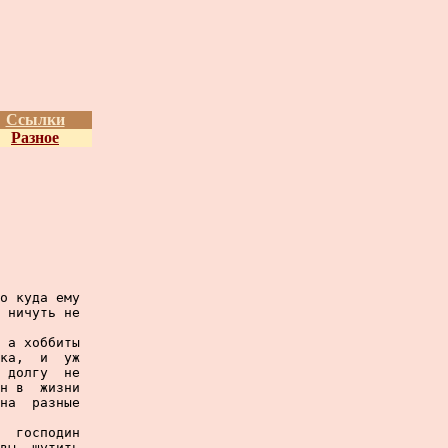
Ссылки
Разное
о куда ему

 ничуть не

 а хоббиты

ка,  и  уж

 долгу  не

н в  жизни

на  разные

  господин

вы  шутить
