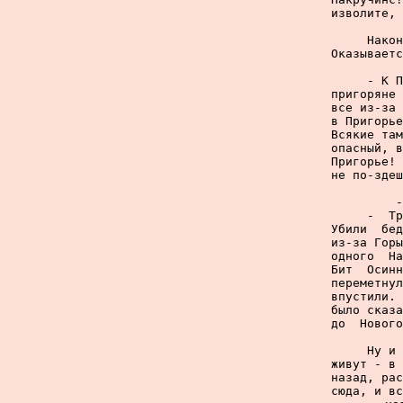
изволите, 
     Након
Оказываетс
     - К П
пригоряне 
все из-за 
в Пригорье
Всякие там
опасный, в
Пригорье! 
не по-здеш
     -
     -  Тр
Убили  бед
из-за Горы
одного  На
Бит  Осинн
переметнул
впустили. 
было сказа
до  Нового
     Ну и 
живут - в 
назад, рас
сюда, и вс