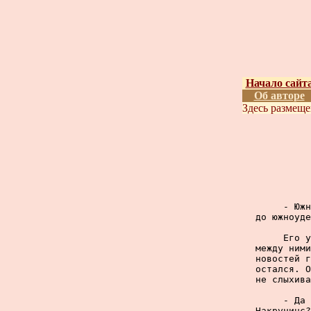
Начало сайт
Об авторе
Здесь размещ
     - Южн
до южноуде
     Его у
между ними
новостей г
остался. О
не слыхива
     - Да 
Накручинс?