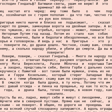
господин Гэндальф? Батюшки-светы, ушам не верю! И  это  
времена? Ай-яй-яй!

ец  настал  его  черед:  ему  тоже  было   о   чем   пор
я, хозяйничал он с горем пополам - да что там, честно го
из рук вон плохо.

ригорью никто нынче и близко не  подъезжает,  -  сказал 
сидят по домам, замкнувши ворота на двойные запоры. А вс
тех чужаков, из-за отребья, которое - может, помните? - 
 Неторным Путем год назад. Потом их  стало  как  собак  
 были, конечно, были и бедолаги обездоленные, но все бол
орье и головорезы. И ведь у нас  в  Пригорье  -  это  у 
- поверите ли, до драки дошло. Честное, скажу вам, слово
нему, а сколько народу убили, и убили до смерти. Да вы ж
поверите!

 Поверю, поверю, - сказал Гэндальф. - Много ли народу по
ое и двое, - отвечал Наркисс, разумея отдельно людей и х
нягу  Мэта  Бересклета,  Разли  Яблочка  и  коротыша Там
, а заодно, представьте себе, Вилла Горби с дальних скло
кручинса с Пажитей - вот такие были мужики, очень их не 
ик  и  Горри  Козельник,  который  стерег  Западные  Вор
ись  и с теми убежали: скажу вам по секрету, они-то их н
 В  смысле  когда  была драка, в ту ночь. Потому что им 
но: давай отсюда - и пинка на прощанье, ну как то есть р
  года,  а  драка  была, точно говорю, в новом году, как
навалило.

пусть бы их, ладно, живут себе и живут с лиходеями,  где
Арчете или в северной пустоши. Прямо как не  сейчас,  а 
скажи - не поверят. В общем, по дороге не  проедешь  ни 
е на всякий случай спозаранку запираются. А вдоль ограды