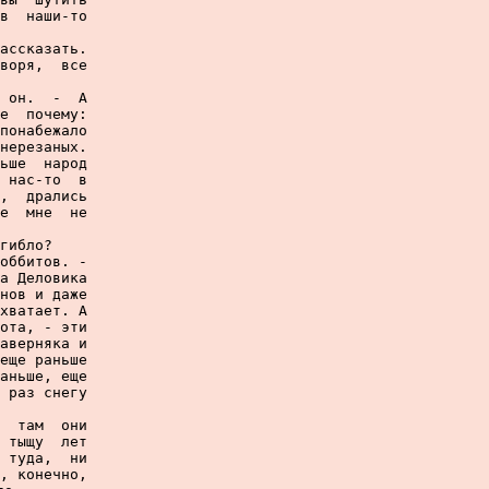
в  наши-то

ассказать.

воря,  все

 он.  -  А

е  почему:

понабежало

нерезаных.

ьше  народ

 нас-то  в

,  дрались

е  мне  не

гибло?

оббитов. -

а Деловика

нов и даже

хватает. А

ота, - эти

аверняка и

еще раньше

аньше, еще

 раз снегу

  там  они

 тыщу  лет

 туда,  ни

, конечно,
