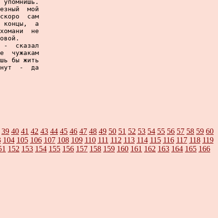
 упомнишь.

езный  мой

скоро  сам

 концы,  а

хомани  не

овой.

 -  сказал

е  чужакам

шь бы жить

нут  -  да

39
40
41
42
43
44
45
46
47
48
49
50
51
52
53
54
55
56
57
58
59
60
3
104
105
106
107
108
109
110
111
112
113
114
115
116
117
118
119
51
152
153
154
155
156
157
158
159
160
161
162
163
164
165
166