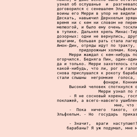
узнал об ослушанье  и  разгневалс
договорился с сенешалем Эльфхельм
воины его Мерри в упор не видели 
Дескать, навьючил Дернхельм зряшн
время ни с кем ни словом не перем
мелюзгой, и было ему очень тоскли
в тупике. Дальняя крепь Минас-Тир
дозорных: одни не вернулись, друг
врагами, большая рать стала лагер
Амон-Дин, отряды идут по тракту, 
придорожным холмам. Кону
     Мерри жаждал с кем-нибудь по
огорчился. Бедняга Пин, один-один
да и только. Мерри захотелось ста
какой-нибудь, что ли, рог и галоп
снова прислушался к рокоту бараба
стали слышны  негромкие  голоса, 
фонари. Конник
     Высокий человек споткнулся о
Мерри узнал по г
     - Я не сосновый корень, госп
поклажей, а всего-навсего ушиблен
мне, что 
     -  Пока  ничего  такого,  сп
Эльфхельм. - Но  государь  приказ
     - Значит,  враги  наступают?
барабаны? Я уж подумал, мне м