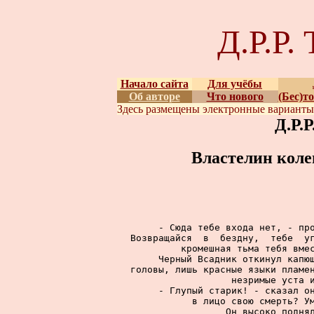
Д.Р.Р
Начало сайта
Для учёбы
Об авторе
Что нового
(Бес)т
Здесь размещены
электронные вариант
Д.Р.
Властелин коле
     - Сюда тебе входа нет, - про
Возвращайся  в  бездну,  тебе  уг
кромешная тьма тебя вмес
     Черный Всадник откинул капюш
головы, лишь красные языки пламен
незримые уста и
     - Глупый старик! - сказал он
в лицо свою смерть? Ум
     Он высоко поднял