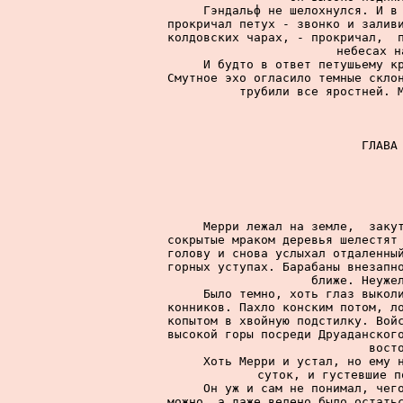
     Гэндальф не шелохнулся. И в 
прокричал петух - звонко и заливи
колдовских чарах, - прокричал,  п
небесах н
     И будто в ответ петушьему кр
Смутное эхо огласило темные склон
трубили все яростней. М
      ГЛАВА 
     Мерри лежал на земле,  закут
сокрытые мраком деревья шелестят 
голову и снова услыхал отдаленный
горных уступах. Барабаны внезапно
ближе. Неужел
     Было темно, хоть глаз выколи
конников. Пахло конским потом, ло
копытом в хвойную подстилку. Войс
высокой горы посреди Друаданского
вост
     Хоть Мерри и устал, но ему н
суток, и густевшие п
     Он уж и сам не понимал, чего
можно, а даже велено было остатьс