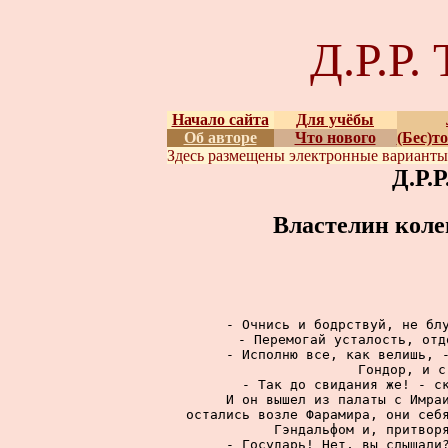
Д.Р.Р
Начало сайта
Для учёбы
Об авторе
Что нового
(Бес)т
Здесь размещены
электронные вариант
Д.Р.
Властелин коле
     - Очнись и бодрствуй, не блу
- Перемогай усталость, отд
     - Исполню все, как велишь, -
Гондор, и с
     - Так до свидания же! - ск
     И он вышел из палаты с Имраи
остались возле Фарамира, они себя
Гэндальфом и, притворя
     - Государь! Нет, вы слышали?