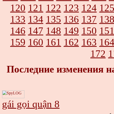
120
121
122
123
124
12
133
134
135
136
137
13
146
147
148
149
150
15
159
160
161
162
163
16
172
1
Последние изменения н
gái gọi quận 8