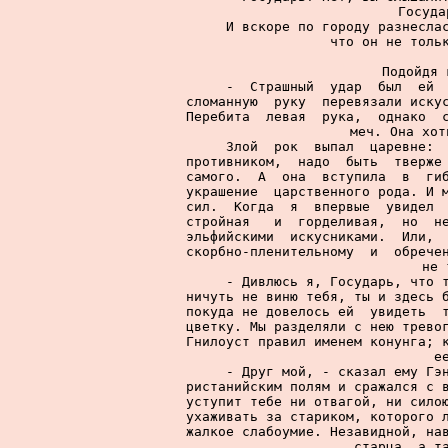
Госуда
     И вскоре по городу разнеслас
что он не тольк
     Подойдя 
     -  Страшный  удар  был  ей  
сломанную  руку  перевязали искус
Перебита  левая  рука,  однако  с
меч. Она хот
     Злой  рок  выпал  царевне:  
противником,  надо  быть  тверже 
самого.  А  она  вступила  в  гиб
украшение  царственного рода. И м
сил.  Когда  я  впервые  увидел  
стройная   и  горделивая,  но  не
эльфийскими  искусниками.  Или,  
скорбно-пленительному  и  обречен
не 
     - Дивлюсь я, Государь, что т
ничуть не виню тебя, ты и здесь б
покуда не довелось ей  увидеть  т
цветку. Мы разделяли с нею тревог
Гнилоуст правил именем конунга; к
е
     - Друг мой, - сказал ему Гэн
ристанийским полям и сражался с в
уступит тебе ни отвагой, ни силою
ухаживать за стариком, которого л
жалкое слабоумие. Незавидной, нав
старца, а та