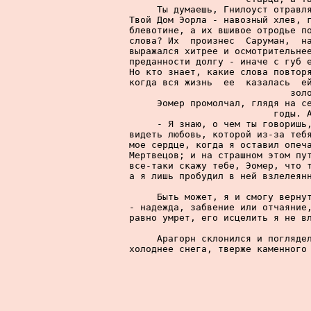
     Ты думаешь, Гнилоуст отравля
Твой Дом Эорла - навозный хлев, г
блевотине, а их вшивое отродье по
слова? Их  произнес  Саруман,  на
выражался хитрее и осмотрительнее
преданности долгу - иначе с губ е
Но кто знает, какие слова повторя
когда вся жизнь  ее  казалась  ей
зол
     Эомер промолчал, глядя на се
годы. А
     - Я знаю, о чем ты говоришь,
видеть любовь, которой из-за тебя
мое сердце, когда я оставил опеча
Мертвецов; и на страшном этом пут
все-таки скажу тебе, Эомер, что т
а я лишь пробудил в ней взлелеянн
     Быть может, я и смогу вернут
- надежда, забвение или отчаяние,
равно умрет, его исцелить я не вл
     Арагорн склонился и поглядел
холоднее снега, тверже каменного 