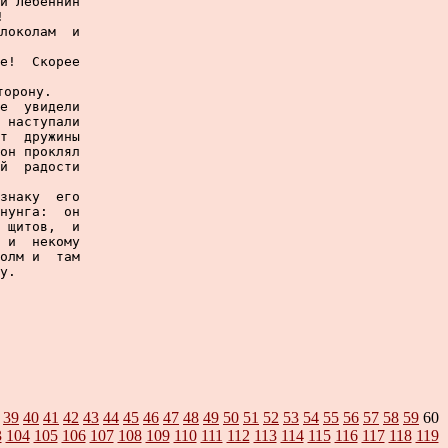
и Лебеннин



локолам  и

е!  Скорее

орону.

е  увидели

 наступали

т  дружины

он проклял

й  радости

знаку  его

нунга:  он

 щитов,  и

 и  некому

олм и  там

у.

39
40
41
42
43
44
45
46
47
48
49
50
51
52
53
54
55
56
57
58
59
60
3
104
105
106
107
108
109
110
111
112
113
114
115
116
117
118
119