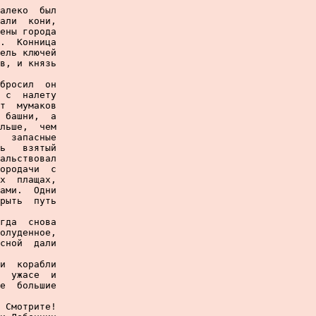
алеко  был

али  кони,

ены города

.  Конница

ель ключей

в, и князь

бросил  он

 с  налету

т  мумаков

 башни,  а

льше,  чем

  запасные

ь   взятый

альствовал

ородачи  с

х  плащах,

ами.  Одни

рыть  путь

гда  снова

олуденное,

сной  дали

и  корабли

  ужасе  и

е  большие

 Смотрите!
