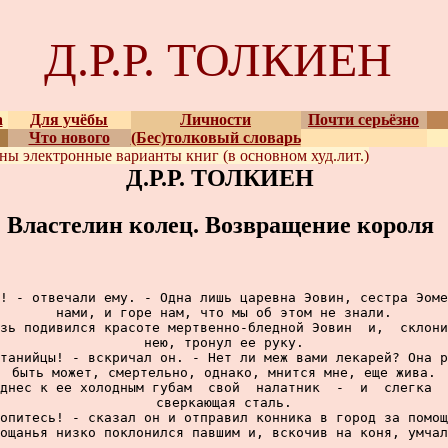
Д.Р.Р. ТОЛКИЕН
а
Для учёбы
Личности
Почти серьёзно
Что нового
(Бес)толковый словарь
ены
электронные варианты
книг (в основном худ.лит.)
Д.Р.Р. ТОЛКИЕН
Властелин колец. Возвращение короля
! - отвечали ему. - Одна лишь царевна Эовин, сестра Эоме
нами, и горе нам, что мы об этом не знали.

зь подивился красоте мертвенно-бледной Эовин  и,  склони
нею, тронул ее руку.

танийцы! - вскричал он. - Нет ли меж вами лекарей? Она р
быть может, смертельно, однако, мнится мне, еще жива.

днес к ее холодным губам  свой  налатник  -  и  слегка  
сверкающая сталь.

опитесь! - сказал он и отправил конника в город за помощ
ощанья низко поклонился павшим и, вскочив на коня, умчал