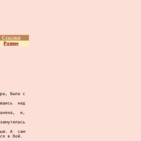
Ссылки
Разное
ра, была с

вшись  над

анена,  и,

замутилась

ью. А  сам

ся в бой.
