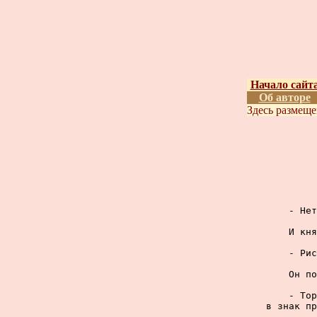
Начало сайт
Об авторе
Здесь размещ
     - Нет
     И кня
     - Рис
     Он по
     - Тор
в знак пр