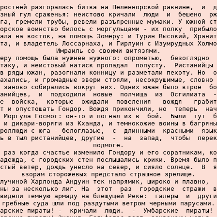
ростней разгоралась битва на Пеленнорской равнине,  и  д
зный гул сраженья: неистово кричали  люди  и  бешено  рж
га, гремели трубы, ревели разъяренные мумаки. У южной ст
орское воинство билось с моргульцами - их полку  прибыло
ала на восток, на помощь Эомеру: и Турин Высокий, Хранит
та, и владетель Лоссарнаха, и Гирлуин с Изумрудных Холмо
Имраиль со своими витязями.

еру помощь была нужнее нужного: опрометью,  безоглядно  
таку, и неистовый натиск пропадал  попусту.  Ристанийцы 
в ряды южан, разогнали конницу и разметали пехоту. Но  о
ахались, и громадные звери стояли, несокрушимые, словно 
 заново собирались вокруг них. Одних южан было втрое  бо
анийцев,  и  подходили  новые  полчища  из  Осгилиата  -
е  войска,  которые  ожидали  повеления   вождя   грабит
т и опустошать Гондор. Вождя прикончили, но  теперь  нач
 Моргула Госмог: он-то и погнал их в  бой.  Были  тут  б
 и дикари-воряги из Кханда, и темнокожие воины в багряны
роллюди с юга - белоглазые,  с  длинными  красными  язык
ь в тыл ристанийцев, другие  -  на  запад,  чтобы  перек
подмоге.

 раз когда счастье изменило Гондору и его соратникам, ко
адежда, с городских стен послышались крики. Время было п
стый ветер, дождь унесло на север, и сияло солнце.  В  я
взорам сторожевых предстало страшное зрелище.

лучиной Харлонда Андуин тек напрямик, широко и плавно,  
ны за несколько лиг. На  этот  раз  городские  стражи  в
видели темную армаду на блещущей Реке:  галеры  и  други
гребные суда шли под раздутыми ветром черными парусами.

арские пираты! -  кричали  люди.  -  Умбарские  пираты! 