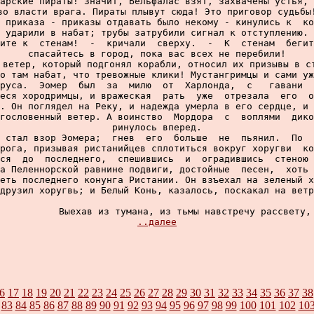
арские пираты! Значит, Бельфалас взят, захвачены устья, 
во власти врага. Пираты плывут сюда! Это приговор судьбы!
 приказа - приказы отдавать было некому - кинулись к  ко
ударили в набат; трубы затрубили сигнал к отступлению.

ите к  стенам!  -  кричали  сверху.  -  К  стенам  бегит
спасайтесь в город, пока вас всех не перебили!

 ветер, который подгонял корабли, относил их призывы в ст
о там набат, что тревожные клики! Мустангримцы и сами уж
руса.  Эомер  был  за  милю  от  Харлонда,  с   гавани  
еся хородримцы, и вражеская  рать  уже  отрезала  его  о
. Он поглядел на Реку, и надежда умерла в его сердце, и 
гословенный ветер. А воинство  Мордора  с  воплями  дико
ринулось вперед.

 стал взор Эомера;  гнев  его  больше  не  пьянил.  По  
рога, призывая ристанийцев сплотиться вокруг хоругви  ко
ся  до  последнего,  спешившись  и  оградившись  стеною 
а Пеленнорской равнине подвиги, достойные  песен,  хоть 
еть последнего конунга Ристании. Он взъехал на зеленый х
друзил хоругвь; и Белый Конь, казалось, поскакал на ветр
          Выехав из тумана, из тьмы навстречу рассвету,

..далее
6
17
18
19
20
21
22
23
24
25
26
27
28
29
30
31
32
33
34
35
36
37
38
83
84
85
86
87
88
89
90
91
92
93
94
95
96
97
98
99
100
101
102
10