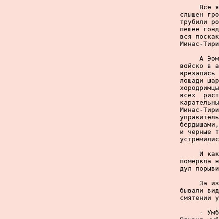
     Все я
слышен гро
трубили ро
пешее гонд
вся поскак
Минас-Тири
     А Эом
войско в а
врезались 
лошади шар
хородримцы
всех  рист
карательны
Минас-Тири
управитель
бердышами,
и черные т
устремилис
     И как
померкла н
дул порыви
     За из
бывали вид
смятении у
     - Умб