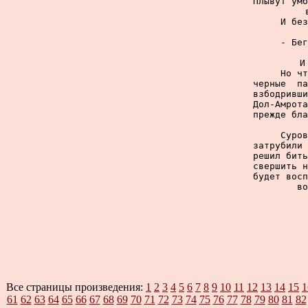
Плывут умб
     И без
     - Бег
     И
     Но чт
черные  па
взбодривши
Дол-Амрота
прежде бла
     Суров
затрубили 
решил бить
свершить н
будет восп
во
Все страницы произведения:
1
2
3
4
5
6
7
8
9
10
11
12
13
14
15
1
61
62
63
64
65
66
67
68
69
70
71
72
73
74
75
76
77
78
79
80
81
82