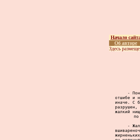
Начало сайт
Об авторе
Здесь размещ
     - Пон
отшибе и н
иначе. С б
разрушен, 
жалкий нищ
по
     - Жал
вшивареноч
жирненьких
он щелкнул