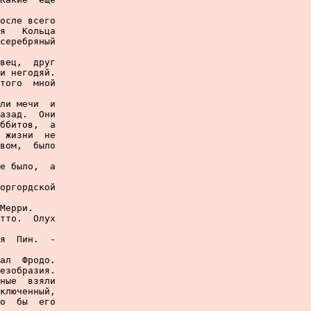
осле всего

я   Кольца

серебряный

вец,  друг

и негодяй.

того  мной

ли мечи  и

азад.  Они

ббитов,  а

 жизни  не

вом,  было

е было,  а

оргордской

Мерри.

тто.  Олух

я  Пин.  -

ал  Фродо.

езобразия.

ные  взяли

ключенный,

о  бы  его
