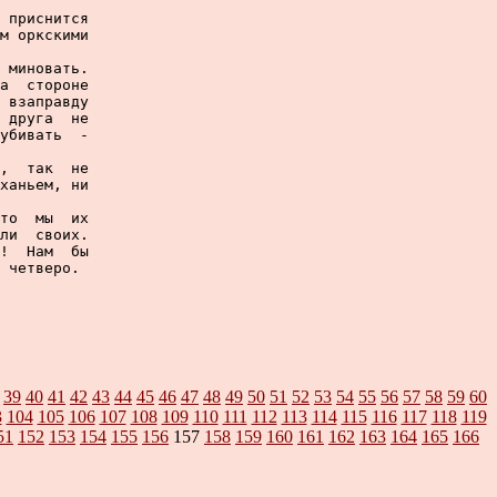
 приснится

м оркскими

 миновать.

а  стороне

 взаправду

 друга  не

убивать  -

,  так  не

ханьем, ни

то  мы  их

ли  своих.

!  Нам  бы

 четверо.

39
40
41
42
43
44
45
46
47
48
49
50
51
52
53
54
55
56
57
58
59
60
3
104
105
106
107
108
109
110
111
112
113
114
115
116
117
118
119
51
152
153
154
155
156
157
158
159
160
161
162
163
164
165
166