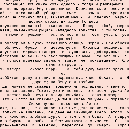
посланцы? Вот увижу хоть одного - тогда и разберемся.

ин не выдержал. Ему припомнилось Кормалленское поле; и п
ой-то  косоглазый  ублюдок   смеет   называть   Хранител
ком? Он откинул плащ, выхватил меч -  и  блеснул  черно-
доспех стража цитадели Гондора.

осударев посланец! - сказал он.  -  Перед  тобой,  мерза
нязя, знаменитый рыцарь Западного воинства. А ты болван 
- и моли о прощении, пока не постигла  тебя  участь  уби
тролля!

к засверкал в лучах закатного солнца. Мерри и Сэм обнажи
 поближе;  Фродо  не  шевельнулся.  Охранцы  подались  н
апугивать мирных пригорян  и  лупцевать  добродушных  хо
бесстрашные воины со сверкающими мечами - такого они  в 
 и голоса приезжих звучали  вовсе  не  по-здешнему.  Сло
отчего струсить.

чь отсюда! - сказал Мерри. - И чтобы духу вашего здесь н
то...

хоббитов тронули пони, и охранцы пустились бежать  по  Н
дороге; на бегу они трубили.

 Да, ничего не скажешь, вовремя мы подгадали, - заметил 
и не запоздали. Может, уже и поздно, не спасем дурака Ло
несчастный, неужто ж ему погибать, - сказал Фродо.

 это - Лотто не спасем? Да ты в своем ли уме? - поразилс
Скажи лучше - покончим с Лотто!

оже, ты, Пин, не слишком нынешние дела понимаешь, - сказ
 только не виновник, он даже не зачинщик всего  этого  б
он, конечно, злобный дурак, в том его и беда.  А  подруч
и отбирают, и грабят, и бесчинствуют его именем.  Он  за
рбе-на-Круче. И  наверно,  перепуган  до  смерти.  Хорош