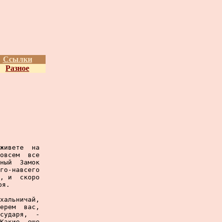
Ссылки
Разное
живете  на

овсем  все

ный  Замок

го-навсего

, и  скоро

я.

хальничай,

ерем  вас,

сударя,  -

Какие  еще
