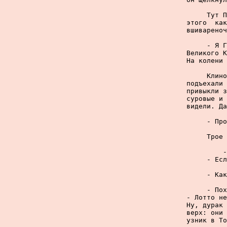
     Тут П
этого  как
вшивареноч
     - Я Г
Великого К
На колени 
     Клино
подъехали 
привыкли з
суровые и 
видели. Да
     - Про
     Трое 
     -
     - Есл
     - Как
     - Пох
- Лотто не
Ну, дурак 
верх: они 
узник в То