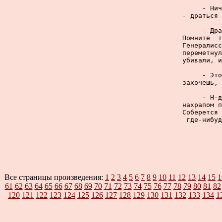
     - Нич
- драться 
     - Дра
Помните  т
Генералисс
переметнул
убивали, и
     - Это
захочешь, 
     - Н-д
нахрапом п
Соберется 
где-нибуд
Все страницы произведения:
1
2
3
4
5
6
7
8
9
10
11
12
13
14
15
1
61
62
63
64
65
66
67
68
69
70
71
72
73
74
75
76
77
78
79
80
81
82
120
121
122
123
124
125
126
127
128
129
130
131
132
133
134
1