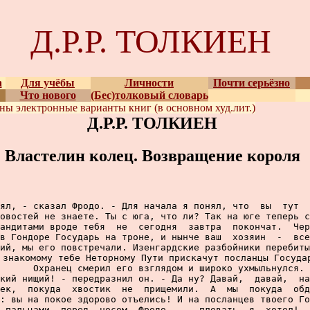
Д.Р.Р. ТОЛКИЕН
а
Для учёбы
Личности
Почти серьёзно
Что нового
(Бес)толковый словарь
ены
электронные варианты
книг (в основном худ.лит.)
Д.Р.Р. ТОЛКИЕН
Властелин колец. Возвращение короля
ял, - сказал Фродо. - Для начала я понял, что  вы  тут  
овостей не знаете. Ты с юга, что ли? Так на юге теперь с
андитами вроде тебя  не  сегодня  завтра  покончат.  Чер
в Гондоре Государь на троне, и нынче ваш  хозяин  -  все
ий, мы его повстречали. Изенгардские разбойники перебиты
 знакомому тебе Неторному Пути прискачут посланцы Государ
     Охранец смерил его взглядом и широко ухмыльнулся.

кий нищий! - передразнил он. - Да ну? Давай,  давай,  на
ек,  покуда  хвостик  не  прищемили.  А  мы  покуда  обд
: вы на покое здорово отъелись! И на посланцев твоего Го
 пальцами  перед  носом  Фродо,  -  плевать  я  хотел!  