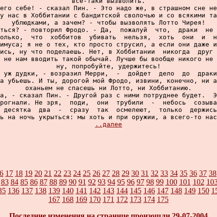
все-таки вызволить.

его себе! - сказал Пин. - Это надо же, в страшном сне не
у нас в Хоббитании с бандитской сволочью и со всякими та
ублюдками, а зачем? - чтобы вызволять Лотто Чирея!

ться? - повторил Фродо. - Да,  пожалуй  что,  драки  не 
олько,  что  хоббитов  убивать  нельзя,  хоть  они  и  н
имуса; я не о тех, кто просто струсил, а если они даже и
ись, ну что поделаешь. Нет, в Хоббитании  никогда  друг 
 не нам вводить такой обычай. Лучше бы вообще никого не 
ну, попробуйте, удержитесь!

 уж дудки, - возразил Мерри,  -  дойдет  дело  до  драки
а убьешь. И ты, дорогой мой Фродо, извини, конечно, ни а
оханьем не спасешь ни Лотто, ни Хоббитанию.

а, - сказал Пин. - Другой раз с ними потруднее будет.  Э
рогнали. Не зря,  поди,  они  трубили  -  небось  созыва
 десятка  два  -  сразу  так  осмелеют,  только  держись
ь на ночь укрыться: мы хоть и при оружии, а всего-то нас
..далее
6
17
18
19
20
21
22
23
24
25
26
27
28
29
30
31
32
33
34
35
36
37
38
83
84
85
86
87
88
89
90
91
92
93
94
95
96
97
98
99
100
101
102
10
35
136
137
138
139
140
141
142
143
144
145
146
147
148
149
150
1
167
168
169
170
171
172
173
174
175
Последние изменения на странице произошли
29-07-2004