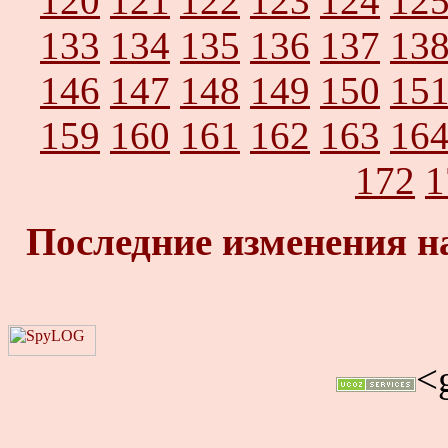
120
121
122
123
124
12
133
134
135
136
137
13
146
147
148
149
150
15
159
160
161
162
163
16
172
1
Последние изменения н
<