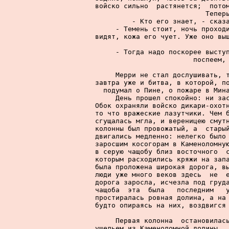
войско сильно  растянется;  потом
Теперь
     - Кто его знает, - сказа
     - Темень стоит, ночь проходи
видят, кожа его чует. Уже оно выш
     - Тогда надо поскорее выступ
поспеем, 
     Мерри не стал дослушивать, т
завтра уже и битва, в которой, по
подумал о Пине, о пожаре в Мина
     День прошел спокойно: ни зас
Обок охраняли войско дикари-охотн
то что вражеские лазутчики. Чем б
сгущалась мгла, и вереницею смутн
колонны был провожатый, а  старый
двигались медленно: нелегко было 
заросшим косогорам в Каменоломную
в серую чащобу близ восточного  с
которым расходились кряжи на запа
была проложена широкая дорога, вы
люди уже много веков здесь  не  е
дорога заросла, исчезла под груда
чащоба  эта  была   последним   у
простиралась ровная долина, а на 
будто опираясь на них, воздвигся 
     Первая колонна  остановилась
ущельем из Каменоломной долины,  