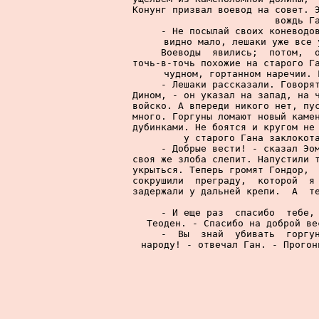
Конунг призвал воевод на совет. Э
вождь Га
     - Не посылай своих коневодов
видно мало, лешаки уже все 
     Воеводы  явились;  потом,  о
точь-в-точь похожие на старого Га
чудном, гортанном наречии. 
     - Лешаки рассказали. Говорят
Дином, - он указал на запад, на ч
войско. А впереди никого нет, пус
много. Горгуны ломают новый камен
дубинками. Не боятся и кругом не 
у старого Гана заклокота
     - Добрые вести! - сказал Эом
своя же злоба слепит. Напустили т
укрыться. Теперь громят Гондор,  
сокрушили  преграду,  которой  я 
задержали у дальней крепи.  А  те
     - И еще раз  спасибо  тебе, 
Теоден. - Спасибо на доброй ве
     -  Вы  знай  убивать  горгун
народу! - отвечал Ган. - Прогон