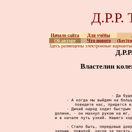
Д.Р.Р
Начало сайта
Для учёбы
Об авторе
Что нового
(Бес)т
Здесь размещены
электронные вариант
Д.Р.
Властелин коле
     - Да буде
     - А когда мы выйдем на больш
поведете нас, придется е
     - Дикий народ ходит быстрым 
долине, - он махнул рукою на юг, 
и в начале путь узкий. Нашего ход
     - Стало быть, передовые доед
задние, пожалуй, часов за десять.