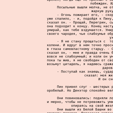
побежден. И
     Посыльные вышли молча, не от
жаркую руку
     - Огонь пожирает его, - скор
уже спалило, - и, подойдя к Пину,
сказал он. - Прощай, Перегрин, сы
она подходит к концу. Конец насту
умирай, как тебе вздумается. Умир
своего чародея, чье слабоумье обр
у
     - Я не стану прощаться с  то
колени. И вдруг в нем точно просн
в глаза самовластному старцу. - С
сказал он, - мне и правда очень б
вовсе не слабоумный; и коли он ум
пока ты жив, я не свободен от сво
возьмут цитадель, я надеюсь сража
даров
     - Поступай как знаешь, судар
сказал: моя жи
     И он сн
     Пин привел слуг - шестерых р
оробелый. Но Денэтор спокойно вел
     Они повиновались: подняли ло
и мерно, чтобы не потревожить уми
опираясь на свой жезл
     Они вышли из Белой Башни во 