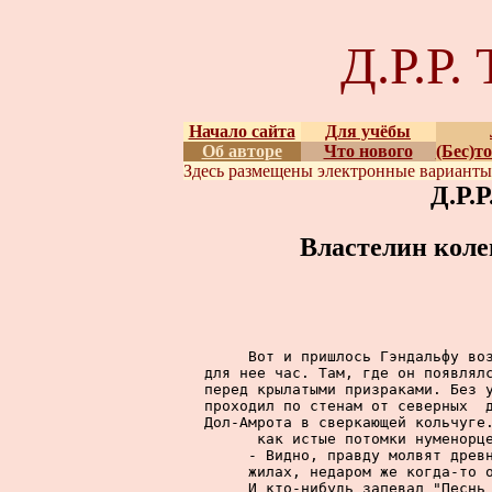
Д.Р.Р
Начало сайта
Для учёбы
Об авторе
Что нового
(Бес)т
Здесь размещены
электронные вариант
Д.Р.
Властелин коле
     Вот и пришлось Гэндальфу воз
для нее час. Там, где он появлялс
перед крылатыми призраками. Без у
проходил по стенам от северных  д
Дол-Амрота в сверкающей кольчуге.
как истые потомки нуменорце
     - Видно, правду молвят древн
жилах, недаром же когда-то о
     И кто-нибудь запевал "Песнь 