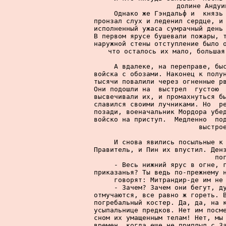
долине Андуи
     Однако же Гэндальф и  князь 
пронзал слух и леденил сердце, и 
исполненный ужаса сумрачный день 
В первом ярусе бушевали пожары, т
наружной стены отступление было о
что осталось их мало, большая
     А вдалеке, на переправе, быс
войска с обозами. Наконец к полун
тысячи повалили через огненные рв
Они подошли на  выстрел  густою  
высвечивали их, и промахнуться бы
славился своими лучниками. Но  ре
позади, военачальник Мордора убед
войско на приступ.  Медленно  под
выстрое
     И снова явились посыльные к 
Правитель, и Пин их впустил. Денэ
по
     - Весь нижний ярус в огне, г
приказанья? Ты ведь по-прежнему н
говорят: Митрандир-де им не 
     - Зачем? Зачем они бегут, ду
отмучаются, все равно ж гореть. В
погребальный костер. Да, да, на к
усыпальнице предков. Нет им посме
сном их умащенным телам! Нет, мы 
времен, когда еще не приплыл с За