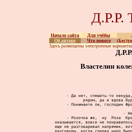
Д.Р.Р
Начало сайта
Для учёбы
Об авторе
Что нового
(Бес)т
Здесь размещены
электронные вариант
Д.Р.
Властелин коле
     - Да нет, спешить-то некуда,
рядом, да и вдова Бур
     - Понимаете ли, господин Фро
     - Не
     - Розочка же,  ну  Роза  Кро
оказывается, вовсе не понравилось
еще не разговаривал напрямик, вот
разговоры, когда сперва надо было