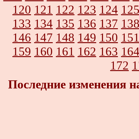
120
121
122
123
124
12
133
134
135
136
137
13
146
147
148
149
150
15
159
160
161
162
163
16
172
1
Последние изменения н