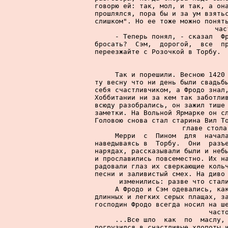
говорю ей: так, мол, и так, а она
прошлялся, пора бы и за ум взятьс
слишком". Но ее тоже можно понять
час
     - Теперь понял, - сказал  Фр
бросать?  Сэм,  дорогой,  все  пр
переезжайте с Розочкой в Торбу.  
     Так и порешили. Весною 1420 
ту весну что ни день были свадьбы
себя счастливчиком, а Фродо знал,
Хоббитании ни за кем так заботлив
всюду разобрались, он зажил тише 
заметки. На Вольной Ярмарке он сл
Головою снова стал старина Вил То
главе стола
     Мерри  с  Пином  для  начала
наведываясь в  Торбу.  Они  разъе
нарядах, рассказывали были и небы
и прославились повсеместно. Их на
радовали глаз их сверкающие кольч
песни и заливистый смех. На диво 
изменились: разве что стали
     А Фродо и Сэм одевались, как
длинных и легких серых плащах, за
господин Фродо всегда носил на ше
част
     ...Все шло  как  по  маслу, 
погрузился в счастливые хлопоты и