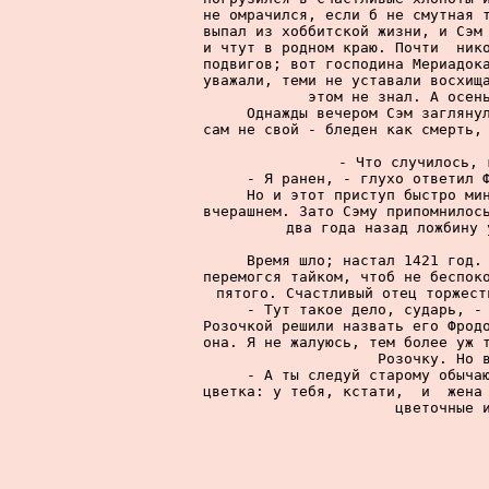
не омрачился, если б не смутная т
выпал из хоббитской жизни, и Сэм 
и чтут в родном краю. Почти  нико
подвигов; вот господина Мериадока
уважали, теми не уставали восхища
этом не знал. А осень
     Однажды вечером Сэм заглянул
сам не свой - бледен как смерть, 
     - Что случилось, 
     - Я ранен, - глухо ответил Ф
     Но и этот приступ быстро мин
вчерашнем. Зато Сэму припомнилось
два года назад ложбину 
     Время шло; настал 1421 год. 
перемогся тайком, чтоб не беспоко
пятого. Счастливый отец торжест
     - Тут такое дело, сударь, - 
Розочкой решили назвать его Фродо
она. Я не жалуюсь, тем более уж т
Розочку. Но в
     - А ты следуй старому обычаю
цветка: у тебя, кстати,  и  жена 
цветочные и