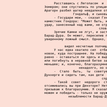
     Расставшись с Леголасом  и  
Эомером; они спустились по улицам
Арагорн разбил шатер невдалеке от
Гэндальф, и сыновь
     - Государи мои, - сказал Гэн
наместник Гондора: "Может быть, и
удар, занесенный над вами, не отр
слов
     Зрячие Камни не лгут, и заст
Барад-Дура. Он может, пересилив п
увиденному ложный смысл. Однако, 
видел несчетные полчищ
     У нас едва хватило сил  отби
новое, куда пострашнее. На победу
равно - оставаться ли здесь и выд
или погибнуть в неравной битве за
меньшее; и, конечно, благоразумне
ненадолго, но о
     -  Стало  быть,  ты  советуе
Дунхерге и сидеть там, как дети  
сп
     - Такой  совет  недорого  ст
отсиживались вы при Денэторе? Нет
призываю к благоразумию. Я сказал
можем и победить - только не оруж
незыблемости Барад-Д