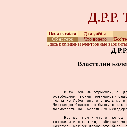
Д.Р.Р
Начало сайта
Для учёбы
Об авторе
Что нового
(Бес)т
Здесь размещены
электронные вариант
Д.Р.
Властелин коле
     В ту ночь мы отдыхали, а  др
освободили тысячи пленников-гондо
толпы из Лебеннина и с дельты, и 
Мертвецов больше не было, страх о
посмотреть на наследника Исилдура
     Ну, вот почти что и  конец  
готовили к отплытию, набирали мор
Кажется, как уж давно это было, а