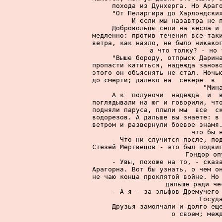
похода из Дунхерга. Но Араго
     "От Пеларгира до Харлондских
И если мы назавтра не п
     Добровольцы сели на весла и 
медленно: против течения все-таки
ветра, как назло, не было никаког
а что толку? - но 
     "Выше бороду, отпрыск Дарина
пропасти катиться, надежда заново
этого он объяснять не стал. Ночью
до смерти; далеко на  севере  в  
"Мин
     А к  полуночи  надежда  и  в
поглядывали на юг и говорили, что
подняли паруса, плыли мы  все  ск
водорезов. А дальше вы знаете: в 
ветром и развернули боевое знамя.
что бы н
     - Что ни случится после, под
Стезей Мертвецов - это был подвиг
Гондор оп
     - Увы, похоже на то, - сказа
Арагорна. Вот бы узнать, о чем он
не чаю конца проклятой войне. Но 
дальше ради че
     - А я - за эльфов Дремучего 
Госуда
     Друзья замолчали и долго еще
о своем; межд