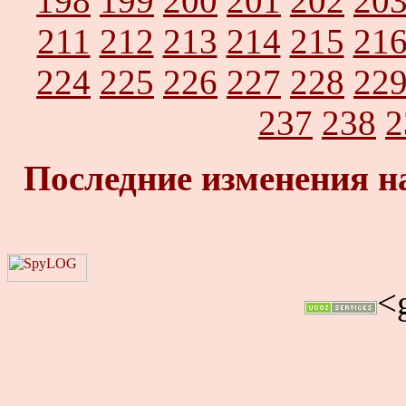
198
199
200
201
202
20
211
212
213
214
215
21
224
225
226
227
228
22
237
238
2
Последние изменения н
<