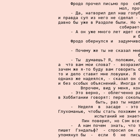
     Фродо прочел письмо про  себ
мол, про
     - Да, натворил дел наш голуб
и правда суп из него не сделал - 
давно бы уже в Раздоле были. Но ч
собирает
     - А он уже много лет идет ск
и 
     Фродо обернулся и  задумчиво
     - Почему же ты не сказал мне
     - Ты  думаешь? Я, положим, с
а  что вам мои слова? -  возразил
зачем же я-то буду вам говорить о
то и дело ставит мне ловушки. Я  
однако же надеялся, - сказал он с
и без особых объяснений. Иногда п
Впрочем, вид у меня, кон
     - Это верно, - облегченно ра
в Хоббитании говорят: перо соколь
быть, раз ты недел
     -  Неделя  в  засаде  - это 
Глухоманью, чтобы стать похожим н
испытаний не знает
     Пин поверил, но Сэм все
     -  А нам почем  знать, что т
пишет  Гэндальф?  - спросил он  п
упомянул бы  -  если  б  не  пись