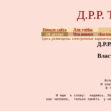
Д.Р.Р
Начало сайта
Для учёбы
Об авторе
Что нового
(Бес)т
Здесь размещены
электронные вариант
Д.Р.
Влас
     Всп
     И кор
     В ч
     И еще  к слову:  надеюсь. Ла
как человек,  только память  у не