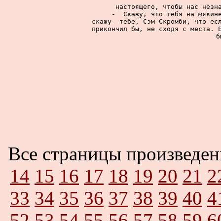
настоящего, чтобы нас незна
     -  Скажу, что тебя на мякине
скажу  тебе, Сэм Скромби, что есл
прикончил бы, не сходя с места. Е
б
Все страницы произведе
14
15
16
17
18
19
20
21
2
33
34
35
36
37
38
39
40
4
52
53
54
55
56
57
58
59
6