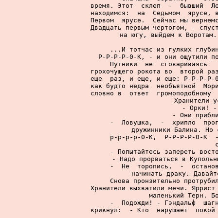
время. Этот  склеп  -  бывший  Ле
находимся:  на  Седьмом  ярусе, в
Первом  ярусе.  Сейчас мы вернемс
Двадцать первым чертогом, - спуст
на югу, выйдем к Воротам.
     ...И тотчас из гулких глубин
Р-Р-Р-Р-0-К, - и они ощутили по
     Путники  не  сговариваясь   
грохочущего рокота во  второй раз
еще  раз, и еще, и еще: Р-Р-Р-Р-0
как будто недра  необъятной  Мори
словно в  ответ  громоподобному  
Хранители у
     - Орки! -
     - Они прибли
     -  Ловушка,  -  хрипло  прог
дружинники Балина. Но 
     р-р-р-р-0-К,  Р-Р-Р-Р-0-К  -
     - Попытайтесь запереть восто
- Надо прорваться в Купольн
     -  Не  торопись,  -  останов
начинать драку. Давайт
     Снова пронзительно протрубил
Хранители выхватили мечи. Яррист 
маленький Терн. Бо
     -  Подожди! - Гэндальф  шагн
крикнул:  - Кто  нарушает  покой 