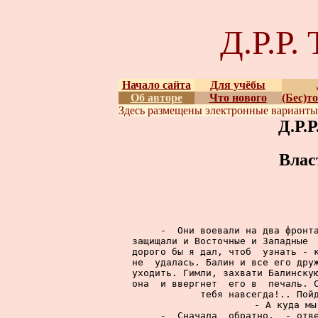
Д.Р.Р
Начало сайта
Для учёбы
Об авторе
Что нового
(Бес)т
Здесь размещены
электронные вариант
Д.Р.
Влас
     -  Они воевали на два фронта
защищали и Восточные и Западные  
дорого бы я дал, чтоб  узнать - к
не  удалась. Балин и все его друж
уходить. Гимли, захвати Балинскую
она  и ввергнет  его в  печаль. С
тебя навсегда!.. Пойд
     - А куда мы
     -  Сначала  обратно,  - отве