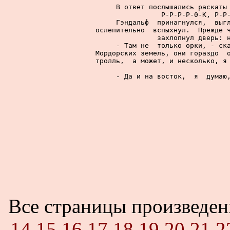
     В ответ послышались раскаты 
Р-Р-Р-Р-0-К, Р-Р-
     Гэндальф  принагнулся,  выгл
ослепительно  вспыхнул.  Прежде ч
захлопнул дверь: н
     - Там не  только орки, - ска
Мордорских земель, они гораздо  о
тролль,  а может, и несколько, я 
     - Да и на восток,  я  думаю,
Все страницы произведе
14
15
16
17
18
19
20
21
2