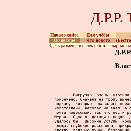
Д.Р.Р
Начало сайта
Для учёбы
Об авторе
Что нового
(Бес)т
Здесь размещены
электронные вариант
Д.Р.
Влас
     ...Выгрузка  очень  утомила 
покончено. Сначала на тропу вынес
лодкам,  которые  оказались пораз
изготовлены, Леголас не знал, а о
почти невесомой, так что нести ра
Мерри.  Однако  дотащить лодки  д
удалось бы.  Высокие уступы  крош
плюща, глубокие расселины, прикры
одежду, ледяные ручьи, бездонные 