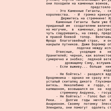
они походили на каменных воинов, 
предстояло
     - Это Каменные Гиганты, - ск
королевства.  - И  громко крикнул
Держитесь на стремнине! И
     Каменные Гиганты  были уже б
приданный им  создателями величес
но могучие,  в  каменных, растрес
чуть сощурившись, на север, предо
в правой боевой  топор.  Величавы
Фродо  благоговейный страх,  и он
накрыли путников. Даже Боромир оп
лодочке между исп
     Отвесные,   уходящие  в   не
Хранителей; черная, как волнистое
сумеречно и знобко;  ледяной вете
дрожащему Сэму, вслушив
     - Если выживу... больше  ник
изд
     - Не бойтесь! - раздался вдр
Бродяжника - однако не сразу его 
усталый скиталец дикого  Глухоман
витязь.  Неколебимо  и  гордо, с 
капюшоном, возвышался он  на  кор
стремнину Андуина, - госуд
     - Не бойтесь! - Голос был сп
Реки.  -  Долгие  годы  мечтал  я
Анарионом. Своему  потомку  Элесс
Элендила, они помогут  одолеть ст