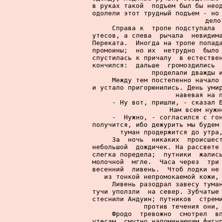
в руках такой  подъем был бы неод
одолели этот трудный подъем - но 
дело
     Справа к  тропе подступала  
утесов, а слева  рычала  невидима
Переката.  Иногда на тропе попада
промоины;  но их  нетрудно  было 
спустилась к причалу  в естествен
кончился:  дальше  громоздились  
проделали дважды и
     Между тем постепенно начало 
и устало пригорюнились. День умир
навевая на п
     - Ну вот, пришли, - сказал Б
Нам всем нужн
     -  Нужно, - согласился с гон
получится, ибо дежурить мы будем 
туман продержится до утра,
     За  ночь  никаких  происшест
небольшой  дождичек. На рассвете 
слегка поредела;  путники  жались
молочной  мгле.  Часа через  три 
весенний  ливень.  Чтоб лодки не 
из тонкой непромокаемой кожи, 
     Ливень разодрал завесу туман
тучи уползли  на север. Зубчатые 
стеснили Андуин; путников  стреми
против течения они, 
     Фродо  тревожно  смотрел  вп
утесам, смутно напоминающим фигур