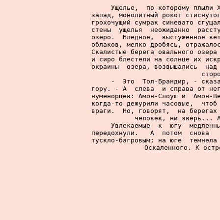
     Ущелье,  по которому плыли Х
запад, монолитный рокот стиснутог
грохочущий сумрак синевато сгущал
стены  ущелья  неожиданно  рассту
озеро.  Бледное,  выстуженное вет
облаков, мелко дробясь, отражалос
Скалистые берега овального озера 
и сиро блестели на солнце их искр
окраины  озера, возвышались  над 
стор
     -  Это  Тол-Брандир, - сказа
гору. - А  слева  и справа от нег
нуменорцев: Амон-Слоуш и  Амон-Ве
когда-то дежурили часовые,  чтоб 
враги.  Но, говорят,  на берегах 
человек, ни зверь... А
     Увлекаемые  к  югу  медленны
передохнули.   А  потом  снова   
тускло-багровым; на юге  темнела 
Оскаленного. К остр