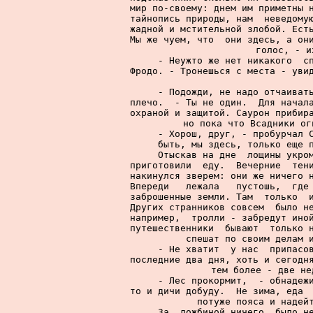
мир по-своему: днем им приметны н
тайнопись природы, нам  неведомую
жадной и мстительной злобой. Есть
Мы же чуем, что  они здесь, а они
голос, - и
     - Неужто же нет никакого  сп
Фродо. - Тронешься с места - увид
     - Подожди, не надо отчаивать
плечо.  - Ты не один.  Для начала
охраной и защитой. Саурон прибира
но пока что Всадники ог
     - Хорош, друг, - пробурчал С
быть, мы здесь, только еще п
     Отыскав на дне  лощины укром
приготовили  еду.  Вечерние  тени
накинулся зверем: они же ничего н
Впереди   лежала   пустошь,  где 
заброшенные земли. Там  только  и
Других странников совсем  было не
например,  тролли - забредут иной
путешественники  бывают  только н
спешат по своим делам и
     - Не хватит  у нас  припасов
последние два дня, хоть и сегодня
тем более - две не
     - Лес прокормит,  - обнадежи
то и дичи добуду.  Не зима, еда  
потуже пояса и надейт
     За  ложбиной ничего  было не