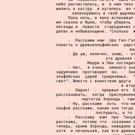
небо расчистилось, и  в нем тихо 
жались к костру  и кутались  во ч
запахнувшись в свой дырявы
     Пала ночь, и ярко вспыхивал 
им сказки и были, чтобы уберечь  
легенды и  повести  стародавних л
делах и небывальщине. "Сколько  ж
     -  Расскажи нам  про Гил-Гэл
повесть о древнеэльфийских  царст
ве
     - Да уж, конечно, знаю, - от
эта древняя 
     Мерри и Пин поглядел
     - Нет,  я очень  немного зна
задумчиво  проговорил  он. -  Зна
эльфийских  царей  Средиземья.  "
свет". Вместе с воинством друга  
и втор
     -  Ладно!  -  прервал его  Б
рассказывать,  когда  прислужники
чертогов Элронда - там
     - Ну, расскажи  хоть  что-ни
эльфов расскажи, какие они тогда 
послушать, а то 
     -  Расскажу  вам  про  Тинув
расскажу,  потому что  сказание о
теперь, кроме Элронда, неведомо д
хотя  и печальная, как все древни