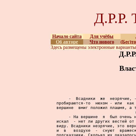
Д.Р.Р
Начало сайта
Для учёбы
Об авторе
Что нового
(Бес)т
Здесь размещены
электронные вариант
Д.Р.
Влас
     -  Всадники  же  незрячие, -
пробираются-то  нюхом - или  как 
вершине  вмиг положил плашмя, а т
     - На вершине  я  был очень н
искал  - нет ли других вестей от 
виду. Всадники незрячие, это верн
и  в   воздухе  -  снуют  вражеск
подсказчики. Сколько их оказалось