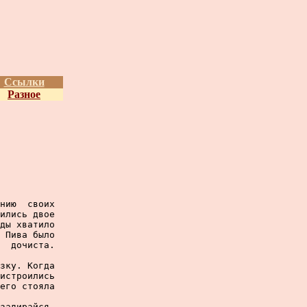
Ссылки
Разное
нию  своих

ились двое

ды хватило

 Пива было

  дочиста.

зку. Когда

истроились

его стояла

задирайся,
