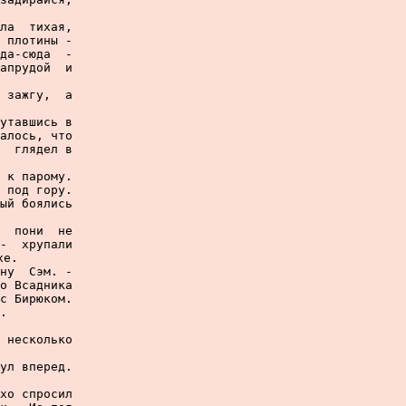
ла  тихая,

 плотины -

да-сюда  -

апрудой  и

 зажгу,  а

утавшись в

алось, что

  глядел в

 к парому.

 под гору.

ый боялись

  пони  не

-  хрупали

е.

ну  Сэм. -

о Всадника

с Бирюком.

.

 несколько

ул вперед.

хо спросил
