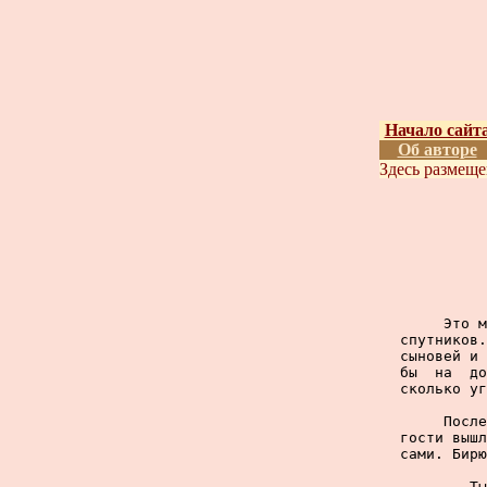
Начало сайт
Об авторе
Здесь размещ
     Это м
спутников.
сыновей и 
бы  на  до
сколько уг
     После
гости вышл
сами. Бирю
     -  Ты