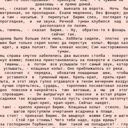
довезешь - и прямо домой.

но, - сказал он, и повозка  выехала за ворота.  Ночь  бы
ветренная, но прохладная. Ехали медленно, без фонаря; до
 а там - насыпью. У  перепутья  Бирюк слез,  поглядел ту
проглядная,  и  ни звука. Речной  туман клубился  над  з
расползался по полям.

ь, темень,  - сказал  Бирюк. - Ну,  обратно-то я фонарь 
сейчас так.

арома было больше пяти миль. Хоббиты сидели,  плотно  ук
шен был только скрип колес да перестук  копыт. Фродо каз
 едет, а едва ползет. Пин клевал носом; Сэм настороженно
туман.

ец справа смутно забелелись два высоких столба - поворот
нул вожжи; повозка приостановилась на повороте и съехала
  тишины... а  потом  все услышали тот самый звук, котор
услышать, - клацанье копыт. Оно приближалось от реки.

  соскочил  с  передка,  обхватив лошадиные  шеи,  чтобы
и  уставился  в  туманный мрак. Крепь-крап,  крепь-крап 
пыта, и этот звук гулко отдавался в тихом вечернем воздух
 лучше спрячьтесь, сударь, - торопливо посоветовал хозяи
дно  повозки и накройтесь  там  ветошью, а  мы  уж  этог
 спровадим.  -  Он выпрыгнул из  повозки  и встал рядом 
садники так всадники - только пусть сначала его затопчут
     Крап-креп, крап-креп. Сейчас наедет.

 там! - хрипло крикнул Бирюк. Клацанье копыт  стихло. За
шагов проступили очертания всадника в плаще.

ка стоп! - приказал Бирюк. Он швырнул  вожжи Сэму и шагн
- Стой где стоишь! Чего тебе надо, куда едешь?

за господином Торбинсом.  Вам  такой не попадался? - глу