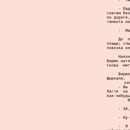
     - Лад
совсем без
по дороге,
темнота не
     -  Иш
     До  п
плащи; слы
повозка не
     Након
Бирюк натя
Снова  миг
     Бирюк
фыркали,  
ко
     - Вы 
Лягте  на 
как-нибудь
В
     - Эй,
     - Ну-
     -  Я 