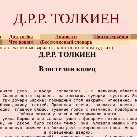
Д.Р.Р. ТОЛКИЕН
а
Для учёбы
Личности
Почти серьёзно
Что нового
(Бес)толковый словарь
ены
электронные варианты
книг (в основном худ.лит.)
Д.Р.Р. ТОЛКИЕН
Властелин колец
еняло  дело,  и Фродо  согласился  - к  великому облегче
 Солнце почти скрылось  за холмами, сумерки  густели. Яв
 три дочери Бирюка; громадный стол накрыли  мгновенно, е
брую дюжину  гостей. Принесли  свечи,  разожгли  камин. 
одно, главное блюдо, тушеные грибы с ветчиной, подобрали
Собаки лежали у огня и обгладывали кости.

 ужина Бирюк и его сыновья ушли с фонарями готовить пово
и, на  дворе  было совсем темно. Они  уложили мешки и пр
к хлопнул вожжами по бокам двух откормленных пони. Жена 
в освещенных дверях.

  сам-то поосторожней! - крикнула  она.  - С чужими не  