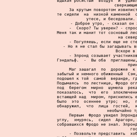
вдыхая росистый  воздух  и  удивл
сверкающи
     За крутым поворотом извилист
те сидели  на  низкой каменной  с
утесе, и беседовали. 
     - Доброе утро, - сказал он 
     -  Скоро? Ты уверен? - спрос
Меня так и манит тот сосновый лес
на север
     - Погуляешь, если еще не сте
- Но я не стал бы загадывать в
     Вскоре в 
     - Элронд созывает участников
Гэндальф.  -  Вы оба  приглашены,
при
     Маг зашагал  по  дорожке  к 
забытый и немного обиженный  Сэм,
подошел к той  самой  веранде, гд
Подымаясь  по лестнице, Фродо огл
под  берегом  мирно  шумела  река
показалось,  что  его  злоключени
встающей над  миром, приснились е
было  это  осеннее  утро;  но,  п
обнаружил,  что  лица  гостей,  к
необычайно т
     Первым  Фродо увидел Элронда
углу,  хмурясь,  сидел  Арагорн, 
собравшихся Фродо не знал. Элронд
го
     - Позвольте представить  хоб