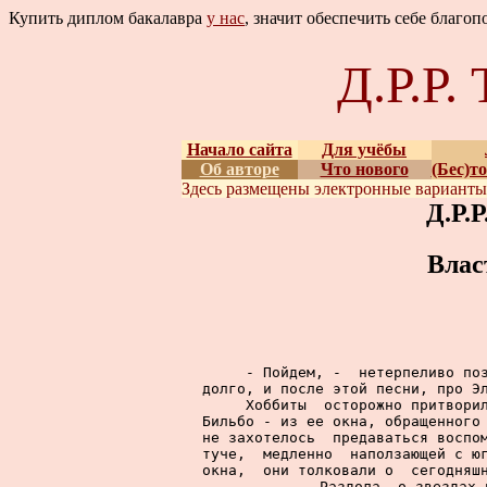
Купить диплом бакалавра
у нас
, значит обеспечить себе благо
Д.Р.Р
Начало сайта
Для учёбы
Об авторе
Что нового
(Бес)т
Здесь размещены
электронные вариант
Д.Р.
Влас
     - Пойдем, -  нетерпеливо поз
долго, и после этой песни, про Эл
     Хоббиты  осторожно притворил
Бильбо - из ее окна, обращенного 
не захотелось  предаваться воспом
туче,  медленно  наползающей с юг
окна,  они толковали о  сегодняшн
Раздола, о звездах 