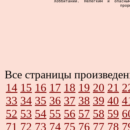
Хоббитании.  Нелегким  и  опасным
прор
Все страницы произведе
14
15
16
17
18
19
20
21
2
33
34
35
36
37
38
39
40
4
52
53
54
55
56
57
58
59
6
71
72
73
74
75
76
77
78
7