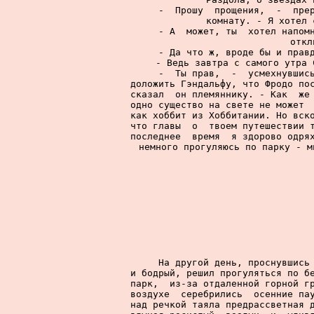
     -  Прошу  прощения,  -  прер
комнату. - Я хотел 
     - А  может, ты  хотел напомн
откл
     - Да что ж, вроде бы и правд
- Ведь завтра с самого утра 
     -  Ты прав,  -  усмехнувшись
доложить Гэндальфу, что Фродо пос
сказал  он племяннику. - Как  же 
одно существо на свете не может  
как хоббит из Хоббитании. Но вско
что главы  о  твоем путешествии т
последнее  время  я здорово одрях
немного прогуляюсь по парку - м
     
     На другой день, проснувшись 
и бодрый, решил прогуляться по бе
парк,  из-за отдаленной горной гр
воздухе  серебрились  осенние пау
над речкой таяла предрассветная д