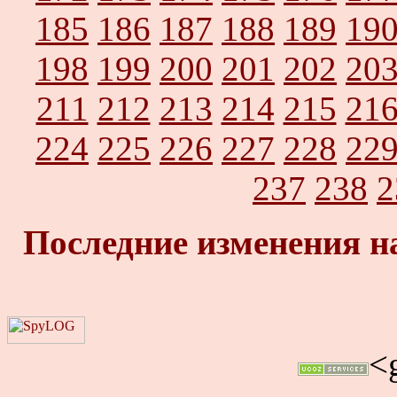
185
186
187
188
189
19
198
199
200
201
202
20
211
212
213
214
215
21
224
225
226
227
228
22
237
238
2
Последние изменения н
<