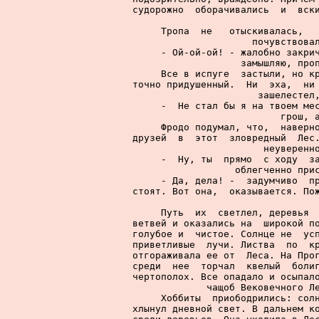
судорожно  оборачивались  и  вски
     Тропа  не   отыскивалась,   
почувствовал
     - Ой-ой-ой! - жалобно закрич
замышляю, проп
     Все в испуге  застыли, но кр
точно придушенный.  Ни  эха,  ни 
зашелестел,
     -  Не стал бы я на твоем мес
грош, а
     Фродо подумал, что,  наверно
друзей  в  этот  зловредный  Лес.
неуверенно
     -  Ну, ты  прямо  с ходу  за
облегченно прис
     - Да, дела! -  задумчиво  пр
стоят. Вот она,  оказывается. Пож
     Путь  их  светлел, деревья  
ветвей и оказались на  широкой по
голубое и  чистое. Солнце не  усп
приветливые  лучи. Листва  по  кр
отгораживала ее от  Леса. На Прог
среди  нее  торчал  квелый  болиг
чертополох. Все опадало и осыпало
чащоб Вековечного Ле
     Хоббиты  приободрились: солн
хлынул дневной свет. В дальнем ко