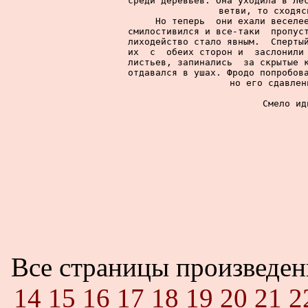
среди деревьев. Она уходила в Лес
ветви, то сходяс
     Но теперь  они ехали веселее
смилостивился и все-таки  пропуст
лиходейство стало явным.  Спертый
их  с  обеих сторон и  заслонили 
листьев, запинались  за скрытые к
отдавался в ушах. Фродо попробова
но его сдавлен
     Смело ид
Все страницы произведе
14
15
16
17
18
19
20
21
2