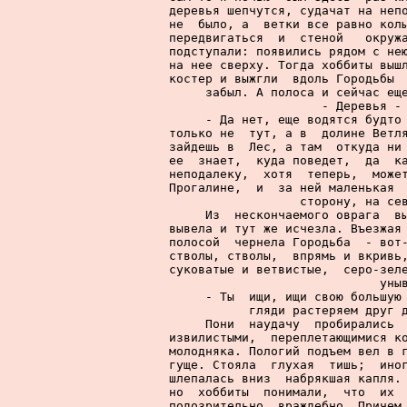
деревья шепчутся, судачат на непо
не  было, а  ветки все равно колы
передвигаться  и  стеной   окружа
подступали: появились рядом с нею
на нее сверху. Тогда хоббиты вышл
костер и выжгли  вдоль Городьбы  
забыл. А полоса и сейчас еще
     - Деревья - 
     - Да нет, еще водятся будто 
только не  тут, а в  долине Ветля
зайдешь в  Лес, а там  откуда ни 
ее  знает,  куда поведет,  да  ка
неподалеку,  хотя  теперь,  может
Прогалине,  и  за ней маленькая  
сторону, на сев
     Из  нескончаемого оврага  вы
вывела и тут же исчезла. Въезжая 
полосой  чернела Городьба  - вот-
стволы, стволы,  впрямь и вкривь,
суковатые и ветвистые,  серо-зеле
уны
     - Ты  ищи, ищи свою большую 
гляди растеряем друг д
     Пони  наудачу  пробирались  
извилистыми,  переплетающимися ко
молодняка. Пологий подъем вел в г
гуще. Стояла  глухая  тишь;  иног
шлепалась вниз  набрякшая капля. 
но  хоббиты  понимали,  что  их  
подозрительно, враждебно. Причем 