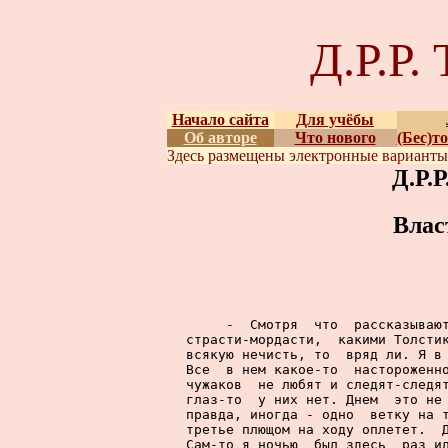
Д.Р.Р
Начало сайта
Для учёбы
Об авторе
Что нового
(Бес)т
Здесь размещены
электронные вариант
Д.Р.
Влас
     -  Смотря  что  рассказывают
страсти-мордасти,  какими Толстик
всякую нечисть, то  вряд ли. Я в 
Все  в нем какое-то  настороженно
чужаков  не любят и следят-следят
глаз-то  у них нет. Днем  это не 
правда, иногда - одно  ветку на т
третье плющом на ходу оплетет.  Д
Сам-то я ночью  был здесь  раз ил