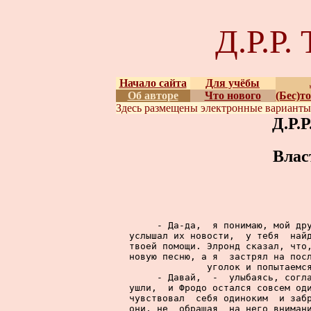
Д.Р.Р
Начало сайта
Для учёбы
Об авторе
Что нового
(Бес)т
Здесь размещены
электронные вариант
Д.Р.
Влас
     - Да-да,  я понимаю, мой дру
услышал их новости,  у тебя  найд
твоей помощи. Элронд сказал, что,
новую песню, а я  застрял на посл
уголок и попытаемся
     - Давай,  -  улыбаясь, согла
ушли,  и Фродо остался совсем оди
чувствовал  себя одиноким  и забр
они, не  обращая  на него внимани