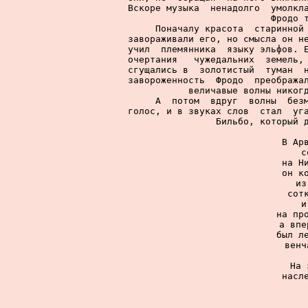
Вскоре музыка  ненадолго  умолкла
Фродо т
     Поначалу красота  старинной 
завораживали его, но смысла он не
учил  племянника  языку эльфов. Е
очертания   чужедальних  земель, 
сгущались в  золотистый  туман  н
завороженность  Фродо  преображал
величавые волны никогд
     А  потом  вдруг  волны  безм
голос, и в звуках слов  стал  уга
Бильбо, который д
     В Арв
     с
     на Ни
     он ко
     из
     сотк
     и
     на про
     а впе
     был ле
     венч
     На 
     насле