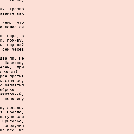
ли  трезво

авайте как

тием,  что

оглашается

ю  пора, а

к, поживу.

ь  подвох?

 они через

два ли. Не

. Наверно,

ерен,  при

 хочет?

рое против

костлявая,

с заплатил

ебряков  -

ажиточный,

  половину

ну лошадь.

я. Правда,

нагуливали

 Пригорье,

 заполучил

но все  же
