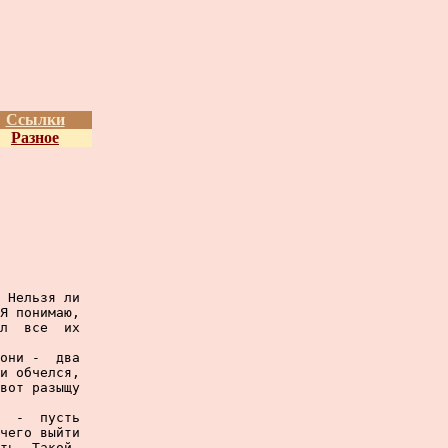
Ссылки
Разное
 Нельзя ли

Я понимаю,

л  все  их

они -  два

и обчелся,

вот разыщу

  -  пусть

чего выйти

ть. Такой,
