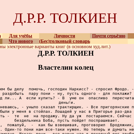
Д.Р.Р. ТОЛКИЕН
а
Для учёбы
Личности
Почти серьёзно
Что нового
(Бес)толковый словарь
ены
электронные варианты
книг (в основном худ.лит.)
Д.Р.Р. ТОЛКИЕН
Властелин колец
ем бы делу  помочь, господин Наркисс? - спросил Фродо. -
 раздобыть  пару пони - ну, пусть одного - для поклажи? 
д ли... А  если купить? - В  уме он  опасливо  пересчита
деньги.

неваюсь, - уныло сказал трактирщик. - Все пригорянские п
были у меня в стойлах. Лошадей у нас в Пригорье раз-два 
ть -  те  не  на продажу. Ну да уж  постараемся. Сейчас 
бездельника Боба, пусть пойдет поспрашивает.

,  пожалуй,  -  как бы взвешивая, проговорил  Бродяжник,
. Один-то пони нам все-таки нужен. Но теперь и думать не
аметно. Искать пони - все равно что в походный рог труби