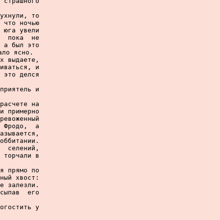
 страшного

ухнули, то

 что ночью

 юга увели

  пока  не

 а был это

ло ясно.

х выдаете,

иваться, и

 это делся

приятель и

расчете на

и примерно

ревоженный

 Фродо,  а

азывается,

оббитании.

  селений,

 торчали в

я прямо по

ный хвост:

е залезли.

сыпав  его

огостить у
