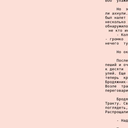
Боб  ухажи
     Но  э
ли ахнули.
был налет 
несколько 
обнаружило
не кто и
     - Кол
- громко  
нечего  ту
     Но ок
     После
пеший и оч
к десяти  
улей. Еще 
теперь  кр
Бродяжник-
Возле  тра
переговари
     Бродя
Тракту. Св
поглядеть,
Распрощали
     - Над