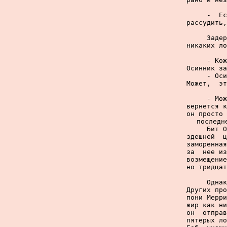
     -  Ес
рассудить,
     Задер
никаких ло
     - Кож
Осинник за
     - Оси
Может,  эт
     - Мож
вернется к
он просто 
последн
     Бит О
здешней  ц
заморенная
за  нее из
возмещение
но тридцат
     Однак
Других про
пони Мерри
жир как ни
он  отправ
пятерых ло