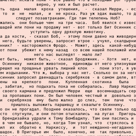
верно, у них и был расчет.

ть  одна  малая  кроха  утешения,  -  сказал Мерри, - ес
 то  и  не  малая,  и  не кроха. Раз уж эдак вышло, то д
следует позавтракаем. Где там телепень Ноб?

жались  они больше чем  на три часа.  Боб явился с извес
шадей или пони на продажу нет - вот только Бит Осинник с
уступить одну дряхлую животину.

а да кости, - сказал Боб, - этому пони давно на живодерн
 него, будьте уверены, запросит втрое - учуял, скалдырни
нник?  - насторожился Фродо. - Может, здесь  какой-нибуд
от пони  убежит к нему назад  со всею нашей поклажей или
него нас выследят - мало ли?

ет быть,  может быть, - сказал Бродяжник. - Хотя  нет, е
 Осиннику  никакое животное,  единожды от него улизнувши
решил на прощанье урвать лишний клок  -  пони этот, я ув
ем издыхании. Что ж, выбора у нас нет. Сколько он за него
синник запросил двенадцать серебряков - в самом деле, вт
ены  на  крепкого   пони.  Купленная  скотинка   была   
, забитая,  но подыхать пока не собиралась.  Лавр Наркис
 своего кармана и предложил Мерри  еще  восемнадцать сер
 за пропавших пони. Он был человек честный и  довольно з
и  серебряков  ему  было жалко  до слез,  тем  паче  что
пришлось выложить паршивцу и сквалыге Осиннику.

о он не прогадал. Позднее оказалось, что свели только од
сто  спугнули, и они потом отыскались  на лугах  Пригорь
 Брендизайка удрали к Тому Бомбадилу. Там они паслись и 
 в чем не бывало, но, когда Том узнал, что  стряслось в 
ил  их  обратно к  Наркиссу,  и  тот нежданно-негаданно 
шадок. В Пригорье им  было, конечно, не  так привольно, 