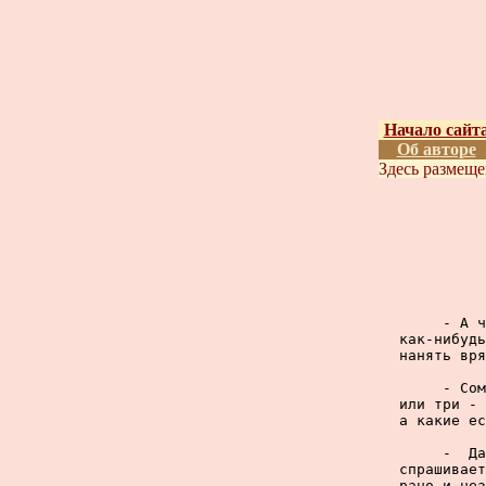
Начало сайт
Об авторе
Здесь размещ
     - А ч
как-нибудь
нанять вря
     - Сом
или три - 
а какие ес
     -  Да
спрашивает
рано и нез