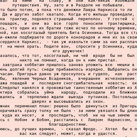
вал  за  ними   на  славу,  и  они  как-никак  избежали 
путешествия. Ну, зато и в Раздоле не побывали.

то было потом, а пока что денежки Лавра Наркисса то ли  
 Да и других забот хватало. Когда его жильцы проведали, 
на  трактир, поднялся страшный  переполох.  У гостей  с 
лошадок,  и  они  во  все  горло  поносили  трактирщика,
сь, что один из их братии тоже исчез по ночному времени,
ной, как косоглазый приятель Бита Осинника. Тогда все ста
и-ежели подбираете по дороге конокрадов и мне их за свои
сердился Наркисс,  - так уж извольте сами за них расплач
т  на меня орать. Подите вон,  спросите у Осинника, куда
его дружочек!

азалось, что тот, косоглазый, ни чей  вроде  бы не  был 
никто не помнил, когда он к ним пристал.

 завтрака хоббитам пришлось заново уложить все  мешки в 
ень долгий путь: снеди прибавилось изрядно. Выбрались он
часам. Пригорье давно уж проснулось и гудело,  как  раст
бы,  явление Черных Всадников,  вчерашнее  исчезновение 
ажа лошадей  и  последняя сногсшибательная  новость:  ок
Следопыт нанялся в провожатые таинственным хоббитам из Х
ктира  собралась  уйма   народу,  подходили  из  ближних
вались  и  терпеливо ждали  выезда  путников. Постояльцы
дверях и высовывались из окон.

жник  переменил план: решено было  двинуться  из Пригорь
орачивать сразу толку не было - за ними увязался бы длин
 куда их несет,  и  проследить, чтоб  ни на чью землю  н
сь с  Нобом  и Бобом, расстались с  Лавром  Наркиссом, о
благодарностями.

еюсь, до лучших времен,  - сказал Фродо. - Хотел  бы я п
вас как следует, может, когда и удастся.
