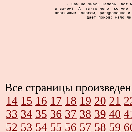
     - Сам не знаю. Теперь  вот м
и зачем?  А  ты-то чего  ко мне  
визгливым голосом, раздраженно и 
дает покоя: мало ли
Все страницы произведе
14
15
16
17
18
19
20
21
2
33
34
35
36
37
38
39
40
4
52
53
54
55
56
57
58
59
6