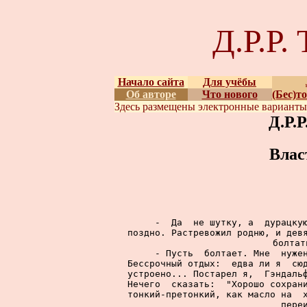
Д.Р.Р
Начало сайта
Для учёбы
Об авторе
Что нового
(Бес)т
Здесь размещены
электронные вариант
Д.Р.
Влас
     -  Да  не шутку, а  дурацкую
поздно. Растревожил родню, и девя
болтат
     - Пусть  болтает. Мне  нужен
Бессрочный отдых:  едва ли я  сюд
устроено... Постарел я,  Гэндальф
Нечего  сказать:  "Хорошо сохрани
тонкий-претонкий, как масло на  х
пере