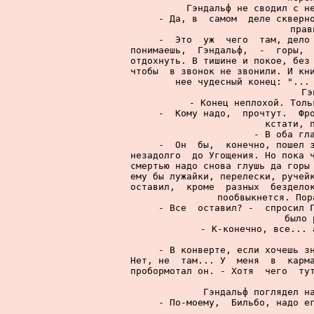
     Гэндальф не сводил с не
     - Да, в  самом  деле скверно
прав
     -  Это  уж  чего  там, дело 
понимаешь,  Гэндальф,  -  горы,  
отдохнуть. В тишине и покое, без 
чтобы  в звонок не звонили. И кни
нее чудесный конец: "... 
     Гэ
     - Конец неплохой. Толь
     -  Кому надо,  прочтут.  Фро
кстати, п
     - В оба гла
     -  Он  бы,  конечно, пошел з
незадолго  до Угощения. Но пока ч
смертью надо снова глушь да горы 
ему бы лужайки, перелески, ручейк
оставил,  кроме  разных  безделок
пообвыкнется. Пор
     - Все  оставил? -  спросил Г
было 
     - К-конечно, все... 
  
     - В конверте, если хочешь зн
Нет, не  там... У  меня  в  карма
пробормотал он. - Хотя  чего  тут
     Гэндальф поглядел на
     - По-моему,  Бильбо, надо ег