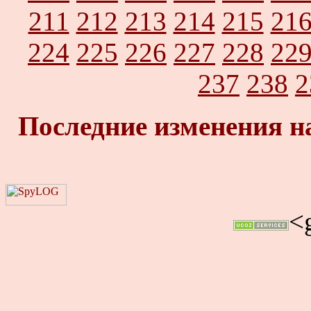
211
212
213
214
215
21
224
225
226
227
228
22
237
238
2
Последние изменения н
<