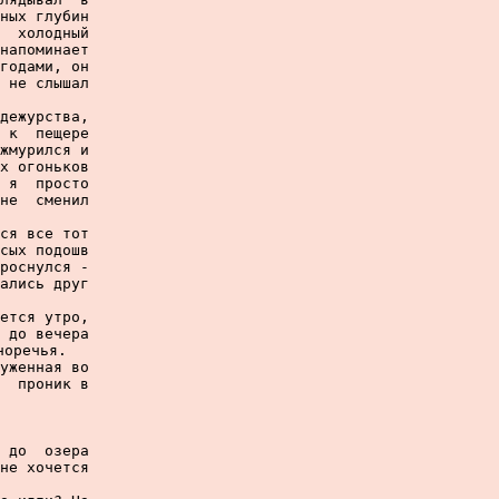
ных глубин

  холодный

напоминает

годами, он

 не слышал

дежурства,

 к  пещере

жмурился и

х огоньков

 я  просто

не  сменил

ся все тот

сых подошв

роснулся -

ались друг

ется утро,

 до вечера

оречья.

уженная во

  проник в

 до  озера

не хочется
