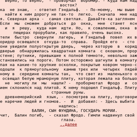
  верно, то верно,  - проворчал  Боромир. - Куда нам над
восток?

ка  не знаю,  - ответил Гэндальф.  - По-моему,  мы выше 
  найти к ним дорогу не так-то  легко.  Сначала  мне над
я. Северная арка -  самая светлая.  Давайте-ка заглянем 
Если  мы  сможем  добраться  до  окна,  мне  станет  ясн
  и  я  решу,  куда нам  идти. Но,  к сожалению, окна  в
пещерах прорубали, как правило, очень высоко.

тели  быстро  свернули  лагерь,  и Гэндальф  повел  их в
оридор освещался  откуда-то  справа.  Пройдя его  - сто 
они увидели полуоткрытую дверь,  через которую  в  корид
дверью  обнаружилась квадратная комната  с окошком, прор
стене; путники, привыкшие к полной темноте, невольно заж
становились на пороге. Потом осторожно шагнули в комнату
пая на какие-то хрупкие осколки, покрытые ковром черно-с
одошли  к прямоугольному  камню трех или  четырех  пядей
ному в  середине комнаты так,  что свет из  маленького о
 освещал белую мраморную плиту, которая лежала на большо
  не  могилу ли  мы  нашли? -  пробормотал  Фродо  и  со
ием склонился над плитой. К нему подошел Гэндальф. Плиту
странные руны.

  древнеморийский  язык, - посмотрев на плиту, проговори
е наречие людей и гномов. -  И  добавил: - Здесь выбита 
надпись:

     БАЛИН, СЫН ФУНДИНА, ГОСУДАРЬ МОРИИ.

чит,  Балин погиб,  - сказал Фродо. Гимли надвинул свой 
глаза.

..далее