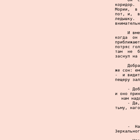
коридор.  
Мории,  в 
пот, и,  в
ледышку.  
внимательн
     И вме
когда  он 
приближают
потряс гол
там  не  б
заснул на 
     Добра
же сон: ем
-  и видит
пещеру зал
     - Доб
и оно прин
нам над
     - Да,
тьму, наго
     -  На
Зеркальног