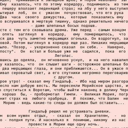
Ему  казалось, что по этому коридору, поднимаясь  из тем
 пещеру вползает леденящий страх; на лбу у него выступил
ытирая  лоб,  он с  ужасом  почувствовал, что его рука  
Два  часа  своего  дежурства,  которые  показались ему  
о вслушивался в мертвую тишину, однако решительно ничего
- даже шлепанья босых подошв.

сте с тем его сковывала дрема. Уже перед - самым концом 
 опять  заглянул  в  коридор,   ему  померещилось,  что 
ся два  чуть заметно мерцающих огонька. Он вздрогнул, за
овой. Потом выглянул в коридор еще раз. Никаких мерцающи
ыло. "Позор, - укоризненно сказал  он себе. -  Наверно, 
посту".  Он  встал и больше уже не  садился,  пока  его 
Леголас.

вшись до одеяла,  он мгновенно уснул,  и на него навалил
у казалось, что  он слышит шаги - осторожное шлепанье бо
 два мерцающих глаза, и они приближаются... Он в ужасе п
ивал сероватый свет, а его спутники негромко переговарив
с другом.

рое утро! - сказал ему Гэндальф. - Ибо над миром разгора
есло нам добрую весть. Мы пересекли Морийское царство, и
о спуститься к Воротам, чтобы выйти наконец в долину Черн
 хорошо  бы, - пробормотал  Гимли. - Великая Мория, погр
нит страх на  любого храбреца.  И  похоже, что Балин  не
Морию - ведь какие-то следы он должен был оставить...

     Гэндальф решил не устраивать дневки.

м  всем нужен  отдых,  - сказал  он  Хранителям,  -  но 
о - полдня пути. И насколько я  понимаю, никому  из нас 
провести в Мории еще одну ночь.
