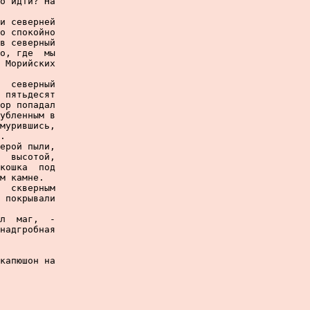
о идти? На

и северней

о спокойно

в северный

о, где  мы

 Морийских

  северный

 пятьдесят

ор попадал

убленным в

мурившись,

.

ерой пыли,

  высотой,

кошка  под

м камне.

  скверным

 покрывали

л  маг,  -

надгробная

капюшон на
