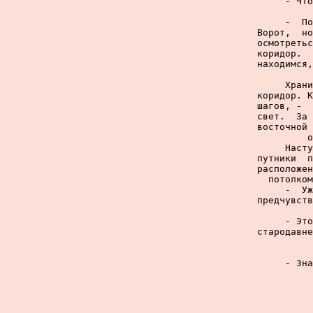
     - Что
     -  По
Ворот,  но
осмотретьс
коридор.  
находимся,
     Храни
коридор. К
шагов, -  
свет.  За 
восточной 
о
     Насту
путники  п
расположен
потолком
     -  Уж
предчувств
     - Это
стародавне
     - Зна