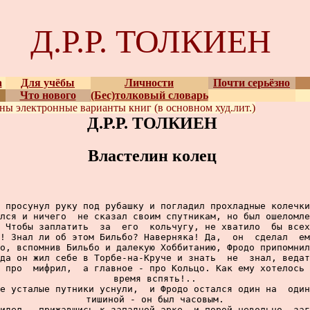
Д.Р.Р. ТОЛКИЕН
а
Для учёбы
Личности
Почти серьёзно
Что нового
(Бес)толковый словарь
ены
электронные варианты
книг (в основном худ.лит.)
Д.Р.Р. ТОЛКИЕН
Властелин колец
 просунул руку под рубашку и погладил прохладные колечки
лся и ничего  не сказал своим спутникам, но был ошеломле
 Чтобы заплатить  за  его  кольчугу, не хватило  бы всех
! Знал ли об этом Бильбо? Наверняка! Да,  он  сделал  ем
о, вспомнив Бильбо и далекую Хоббитанию, Фродо припомнил
да он жил себе в Торбе-на-Круче и знать  не  знал, ведат
 про  мифрил,  а главное - про Кольцо. Как ему хотелось 
время вспять!..

е усталые путники уснули,  и Фродо остался один на  один
тишиной - он был часовым.

идел,  прижавшись к западной арке, и порой невольно  заг