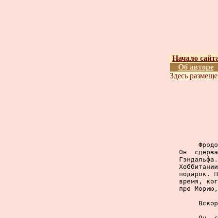
Начало сайт
Об авторе
Здесь размещ
     Фродо
Он  сдержа
Гэндальфа.
Хоббитании
подарок. Н
время, ког
про Морию,
     Вскор
     Он  с