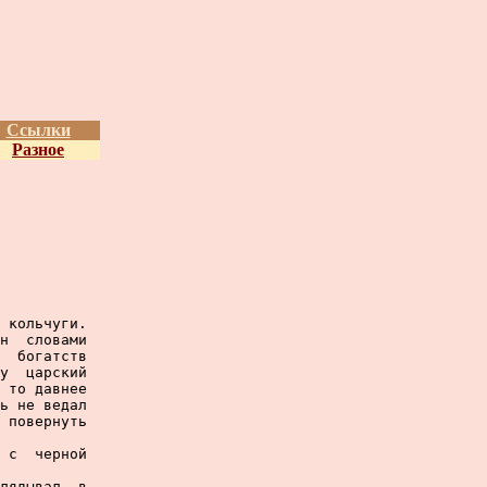
Ссылки
Разное
 кольчуги.

н  словами

  богатств

у  царский

 то давнее

ь не ведал

 повернуть

 с  черной

лядывал  в
