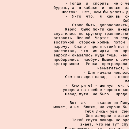
     - Тогда  и  спорить  не о че
будешь, а  в кабаке  и  вовсе  за
шесток". Нет, нам бы успеть д
     -  Я-то  что,  я  как вы  ск
Хо
     - Стало быть, договорились,
     Жарко  было почти как  вчера
спустились по крутому травянистом
оставить  Лесной  Чертог  по леву
восточной  стороне холма, потом  
парому,  благо  препятствий нет н
рассчитал,  что  им идти  по  пря
заросли оказались куда гуще, чем 
пробирались  наобум. Вышли к речк
кустарником.  Речка  преграждала 
измызгаться, и
     - Для начала неплохо
     Сэм поглядел назад - в просв
л
     -  Смотрите! - шепнул  он, с
увидели на гребне черного кон
     Назад пути  не было.  Фродо 
     - Вот так! -  сказал он Пину
может, и не  ближе, но хороши бы 
тебя лисьи уши, Сэм
     Они замерли и затаи
     -  Такой спуск лошадь не одо
знает, что мы тут спу
     Поторопишься  тут, как же, -