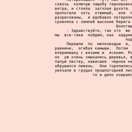
сквозь  колючую чащобу терновника
ветра, и стояла  затхлая духота. 
пропотели  хоть  отжимай,  еле  п
разрисованы,  и вдобавок потеряли
сровняла с землей высокие берега 
Болотищ
     - Здравствуйте, так это  же 
мы  все-таки  пойдем, как  надума
по
     Перешли  по  мелководью  и, 
равнине,  огибая камыши.  Потом  
вперемешку с вязами и  ясенем. Ро
но  уж очень смыкались деревья, в
палую листву, нависшее  черное не
обрушился ливень.  Они торопились
увязали в грудах прошлогодней лис
то и дело озираяс