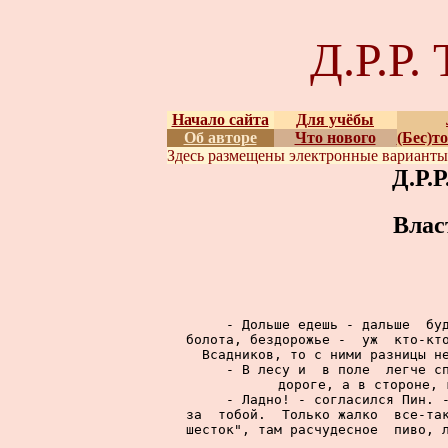
Д.Р.Р
Начало сайта
Для учёбы
Об авторе
Что нового
(Бес)т
Здесь размещены
электронные вариант
Д.Р.
Влас
     - Дольше едешь - дальше  буд
болота, бездорожье -  уж  кто-кто
Всадников, то с ними разницы не
     - В лесу и  в поле  легче сп
дороге, а в стороне, 
     - Ладно! - согласился Пин. -
за  тобой.  Только жалко  все-так
шесток", там расчудесное  пиво, л